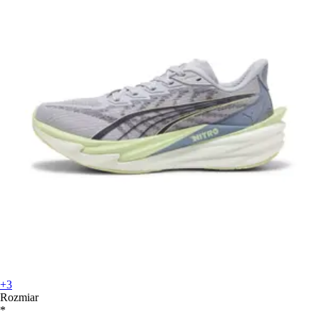
+3
Rozmiar
*