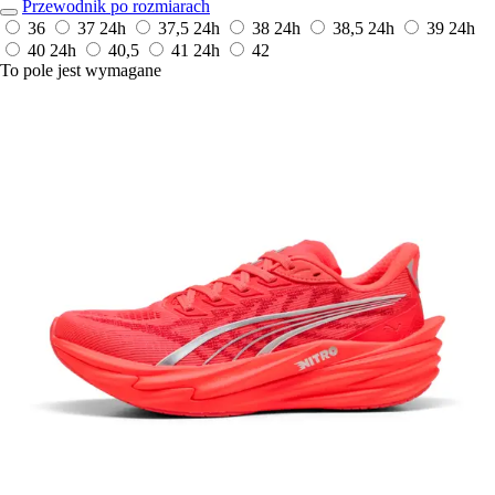
Przewodnik po rozmiarach
36
37
24h
37,5
24h
38
24h
38,5
24h
39
24h
40
24h
40,5
41
24h
42
To pole jest wymagane