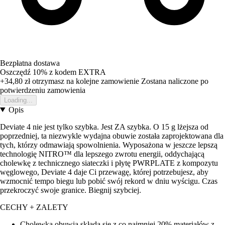
Bezpłatna dostawa
Oszczędź 10%
z kodem
EXTRA
+34,80 zł
otrzymasz na kolejne zamowienie
Zostana naliczone po
potwierdzeniu zamowienia
Loading...
Opis
Deviate 4 nie jest tylko szybka. Jest ZA szybka. O 15 g lżejsza od
poprzedniej, ta niezwykle wydajna obuwie została zaprojektowana dla
tych, którzy odmawiają spowolnienia. Wyposażona w jeszcze lepszą
technologię NITRO™ dla lepszego zwrotu energii, oddychającą
cholewkę z technicznego siateczki i płytę PWRPLATE z kompozytu
węglowego, Deviate 4 daje Ci przewagę, której potrzebujesz, aby
wzmocnić tempo biegu lub pobić swój rekord w dniu wyścigu. Czas
przekroczyć swoje granice. Biegnij szybciej.
CECHY + ZALETY
Cholewka obuwia składa się z co najmniej 20% materiałów z