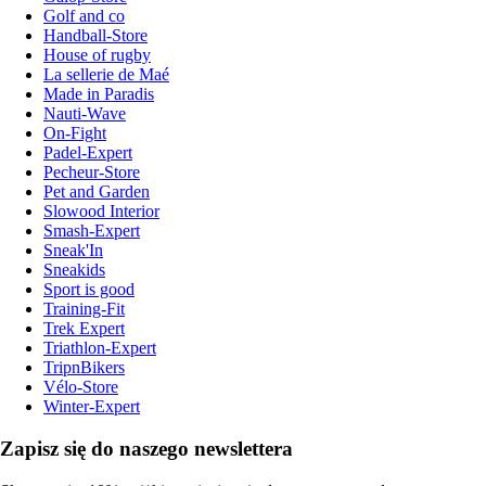
Golf and co
Handball-Store
House of rugby
La sellerie de Maé
Made in Paradis
Nauti-Wave
On-Fight
Padel-Expert
Pecheur-Store
Pet and Garden
Slowood Interior
Smash-Expert
Sneak'In
Sneakids
Sport is good
Training-Fit
Trek Expert
Triathlon-Expert
TripnBikers
Vélo-Store
Winter-Expert
Zapisz się do naszego newslettera