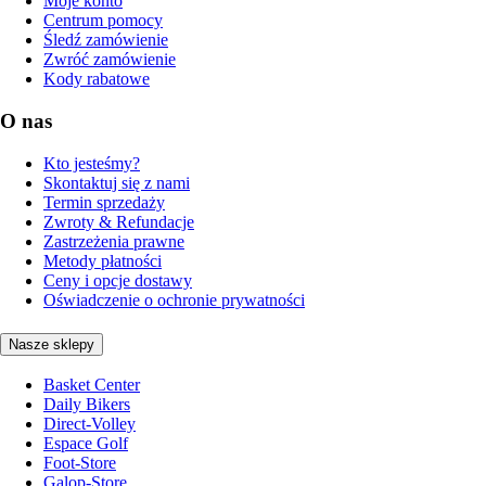
Moje konto
Centrum pomocy
Śledź zamówienie
Zwróć zamówienie
Kody rabatowe
O nas
Kto jesteśmy?
Skontaktuj się z nami
Termin sprzedaży
Zwroty & Refundacje
Zastrzeżenia prawne
Metody płatności
Ceny i opcje dostawy
Oświadczenie o ochronie prywatności
Nasze sklepy
Basket Center
Daily Bikers
Direct-Volley
Espace Golf
Foot-Store
Galop-Store