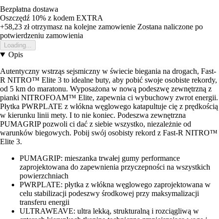
Bezpłatna dostawa
Oszczędź 10%
z kodem
EXTRA
+58,23 zł
otrzymasz na kolejne zamowienie
Zostana naliczone po
potwierdzeniu zamowienia
Loading...
Opis
Autentyczny wstrząs sejsmiczny w świecie biegania na drogach, Fast-
R NITRO™ Elite 3 to idealne buty, aby pobić swoje osobiste rekordy,
od 5 km do maratonu. Wyposażona w nową podeszwę zewnętrzną z
pianki NITROFOAM™ Elite, zapewnia ci wybuchowy zwrot energii.
Płytka PWRPLATE z włókna węglowego katapultuje cię z prędkością
w kierunku linii mety. I to nie koniec. Podeszwa zewnętrzna
PUMAGRIP pozwoli ci dać z siebie wszystko, niezależnie od
warunków biegowych. Pobij swój osobisty rekord z Fast-R NITRO™
Elite 3.
PUMAGRIP: mieszanka trwałej gumy performance
zaprojektowana do zapewnienia przyczepności na wszystkich
powierzchniach
PWRPLATE: płytka z włókna węglowego zaprojektowana w
celu stabilizacji podeszwy środkowej przy maksymalizacji
transferu energii
ULTRAWEAVE: ultra lekką, strukturalną i rozciągliwą w