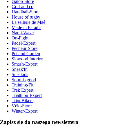
Galop-Store
Golf and co
Handball-Store
House of rugby
La sellerie de Maé
Made in Paradis
Nauti-Wave
On-Fight
Padel-Expert
Pecheur-Store
Pet and Garden
Slowood Interior
Smash-Expert
Sneak'In
Sneakids
Sport is good
Training-Fit
Trek Expert
Triathlon-Expert
TripnBikers
Vélo-Store
Winter-Expert
Zapisz się do naszego newslettera