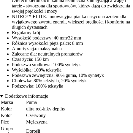
czterech kierunkach tkanina techniczna zmniejszająca wagę i
tarcie - stworzona dla sportowców, którzy dążą do zwiększenia
swojej prędkości i mocy
NITRO™ ELITE: innowacyjna pianka nasycona azotem dla
wyjątkowego zwrotu energii, większej prędkości i komfortu na
długich dystansach
Regularny krój
Wysokość podeszwy: 40 mm/32 mm
Różnica wysokości pięta-palce: 8 mm
Amortyzacja: maksymalna
Zalecane dla: neutralnych pronatorów
Czas życia: 150 km
Podeszwa środkowa: 100% syntetyk
Wyściółka: 100% tekstylia
Podeszwa zewnętrzna: 90% guma, 10% syntetyk
Cholewka: 80% tekstylia, 20% syntetyk
Podszewka: 100% tekstylia
Dodatkowe informacje
Marka
Puma
Kolor
ultra red-inky depths
Kolor
Czerwony
Płeć
Mężczyzna
Grupa
Dorośli