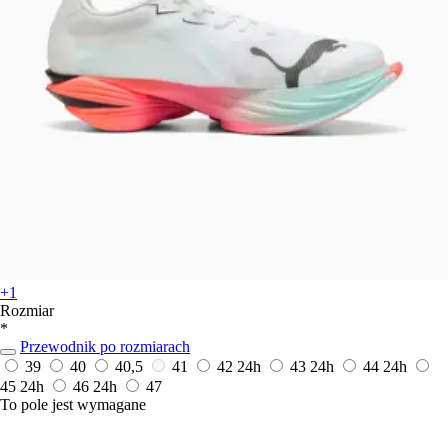
+1
Rozmiar
*
Przewodnik po rozmiarach
39
40
40,5
41
42
24h
43
24h
44
24h
45
24h
46
24h
47
To pole jest wymagane