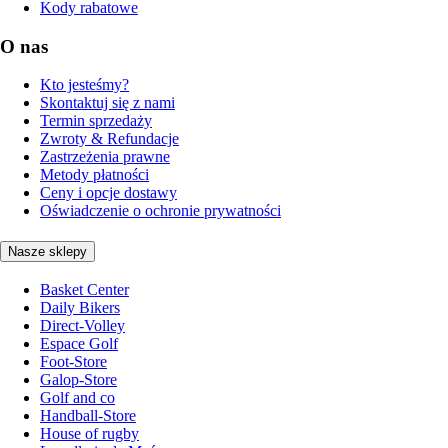
Kody rabatowe
O nas
Kto jesteśmy?
Skontaktuj się z nami
Termin sprzedaży
Zwroty & Refundacje
Zastrzeżenia prawne
Metody płatności
Ceny i opcje dostawy
Oświadczenie o ochronie prywatności
Nasze sklepy
Basket Center
Daily Bikers
Direct-Volley
Espace Golf
Foot-Store
Galop-Store
Golf and co
Handball-Store
House of rugby