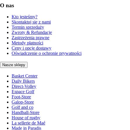
O nas
Kto jesteśmy?
Skontaktuj się z nami
Termin sprzedaży
Zwroty & Refundacje
Zastrzeżenia prawne
Metody płatności
Ceny i opcje dostawy
Oświadczenie o ochronie prywatności
Nasze sklepy
Basket Center
Daily Bikers
Direct-Volley
Espace Golf
Foot-Store
Galop-Store
Golf and co
Handball-Store
House of rugby
La sellerie de Maé
Made in Paradis