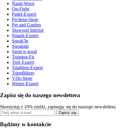
Nauti-Wave
On-Fight
Padel-Expert
Pecheur-Store
Pet and Garden
Slowood Interior
Smash-Expert
Sneak'In
Sneakids
Sport is good
Training-Fit
Trek Expert
Triathlon-Expert
TripnBikers
Vélo-Store
Winter-Expert
Zapisz się do naszego newslettera
Skorzystaj z 10% zniżki, zapisując się do naszego newslettera
Zapisz się
Bądźmy w kontakcie