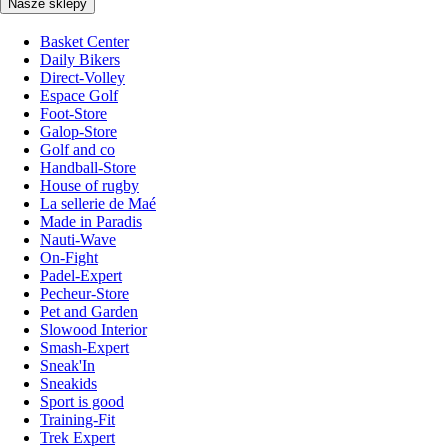
Nasze sklepy
Basket Center
Daily Bikers
Direct-Volley
Espace Golf
Foot-Store
Galop-Store
Golf and co
Handball-Store
House of rugby
La sellerie de Maé
Made in Paradis
Nauti-Wave
On-Fight
Padel-Expert
Pecheur-Store
Pet and Garden
Slowood Interior
Smash-Expert
Sneak'In
Sneakids
Sport is good
Training-Fit
Trek Expert