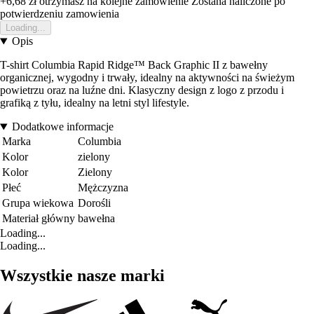
+6,68 zł
otrzymasz na kolejne zamowienie
Zostana naliczone po
potwierdzeniu zamowienia
Loading...
Opis
T-shirt Columbia Rapid Ridge™ Back Graphic II z bawełny
organicznej, wygodny i trwały, idealny na aktywności na świeżym
powietrzu oraz na luźne dni. Klasyczny design z logo z przodu i
grafiką z tyłu, idealny na letni styl lifestyle.
Dodatkowe informacje
Marka
Columbia
Kolor
zielony
Kolor
Zielony
Płeć
Mężczyzna
Grupa wiekowa
Dorośli
Materiał główny
bawełna
Loading...
Loading...
Wszystkie nasze marki