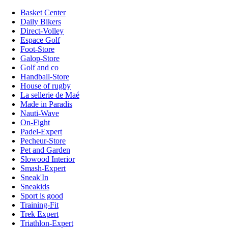
Basket Center
Daily Bikers
Direct-Volley
Espace Golf
Foot-Store
Galop-Store
Golf and co
Handball-Store
House of rugby
La sellerie de Maé
Made in Paradis
Nauti-Wave
On-Fight
Padel-Expert
Pecheur-Store
Pet and Garden
Slowood Interior
Smash-Expert
Sneak'In
Sneakids
Sport is good
Training-Fit
Trek Expert
Triathlon-Expert