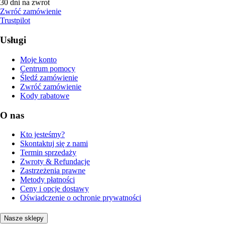
30 dni na zwrot
Zwróć zamówienie
Trustpilot
Usługi
Moje konto
Centrum pomocy
Śledź zamówienie
Zwróć zamówienie
Kody rabatowe
O nas
Kto jesteśmy?
Skontaktuj się z nami
Termin sprzedaży
Zwroty & Refundacje
Zastrzeżenia prawne
Metody płatności
Ceny i opcje dostawy
Oświadczenie o ochronie prywatności
Nasze sklepy