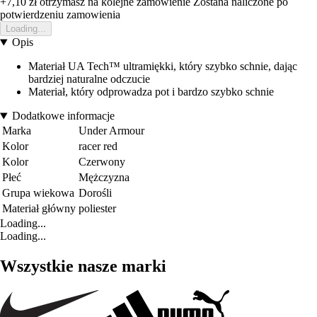
+7,10 zł
otrzymasz na kolejne zamowienie
Zostana naliczone po
potwierdzeniu zamowienia
Loading...
Opis
Materiał UA Tech™ ultramiękki, który szybko schnie, dając
bardziej naturalne odczucie
Materiał, który odprowadza pot i bardzo szybko schnie
Dodatkowe informacje
Marka
Under Armour
Kolor
racer red
Kolor
Czerwony
Płeć
Mężczyzna
Grupa wiekowa
Dorośli
Materiał główny
poliester
Loading...
Loading...
Wszystkie nasze marki