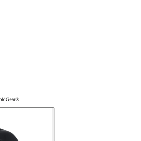
ColdGear®