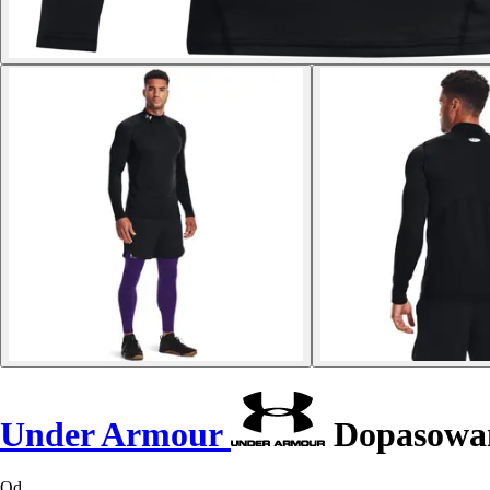
Under Armour
Dopasowan
Od