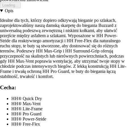
Loading...
Opis
Idealne dla tych, którzy dopiero odkrywają bieganie po szlakach,
zaprojektowaliśmy naszą damską skarpetę do biegania Buzzard z
uniwersalną podeszwą zewnętrzną i niskimi kołkami, aby ułatwić
przejście między asfaltem a szlakami. Wyposażone w HH Power-
Stride dla reaktywnego amortyzacji i HH Free-Flex dla naturalnego
ruchu stopy, te buty są stworzone, aby dostosować się do różnych
terenów. Podeszwy HH Max-Grip i HH Surround-Grip oferują
przyczepność na skalistych lub nierównych powierzchniach, podczas
gdy HH Max-Vent poprawia wentylację, aby utrzymać twoje stopy w
chłodzie podczas intensywnych biegów. Z lekką konstrukcją HH Lite-
Frame i trwałą ochroną HH Pro Guard, te buty do biegania łączą
stabilność, trwałość i komfort.
Cecha:
HH® Quick Dry
HH® Max-Vent
HH® Lite-Frame
HH® Pro Guard
HH® Power-Stride
HH® Free-Flex