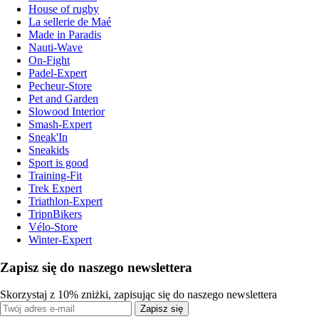
House of rugby
La sellerie de Maé
Made in Paradis
Nauti-Wave
On-Fight
Padel-Expert
Pecheur-Store
Pet and Garden
Slowood Interior
Smash-Expert
Sneak'In
Sneakids
Sport is good
Training-Fit
Trek Expert
Triathlon-Expert
TripnBikers
Vélo-Store
Winter-Expert
Zapisz się do naszego newslettera
Skorzystaj z 10% zniżki, zapisując się do naszego newslettera
Zapisz się