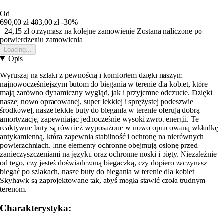
Od
690,00 zł
483,00 zł
-30%
+24,15 zł
otrzymasz na kolejne zamowienie
Zostana naliczone po
potwierdzeniu zamowienia
Loading...
Opis
Wyruszaj na szlaki z pewnością i komfortem dzięki naszym
najnowocześniejszym butom do biegania w terenie dla kobiet, które
mają zarówno dynamiczny wygląd, jak i przyjemne odczucie. Dzięki
naszej nowo opracowanej, super lekkiej i sprężystej podeszwie
środkowej, nasze lekkie buty do biegania w terenie oferują dobrą
amortyzację, zapewniając jednocześnie wysoki zwrot energii. Te
reaktywne buty są również wyposażone w nowo opracowaną wkładkę
antykamienną, która zapewnia stabilność i ochronę na nierównych
powierzchniach. Inne elementy ochronne obejmują osłonę przed
zanieczyszczeniami na języku oraz ochronne noski i pięty. Niezależnie
od tego, czy jesteś doświadczoną biegaczką, czy dopiero zaczynasz
biegać po szlakach, nasze buty do biegania w terenie dla kobiet
Skyhawk są zaprojektowane tak, abyś mogła stawić czoła trudnym
terenom.
Charakterystyka: