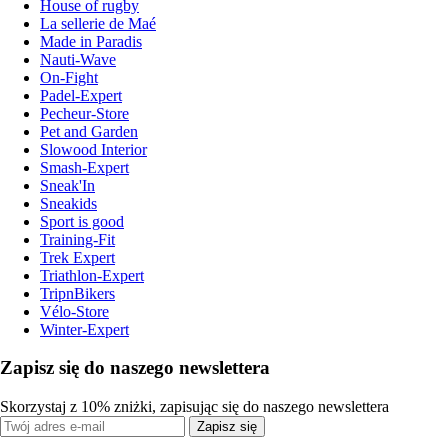
House of rugby
La sellerie de Maé
Made in Paradis
Nauti-Wave
On-Fight
Padel-Expert
Pecheur-Store
Pet and Garden
Slowood Interior
Smash-Expert
Sneak'In
Sneakids
Sport is good
Training-Fit
Trek Expert
Triathlon-Expert
TripnBikers
Vélo-Store
Winter-Expert
Zapisz się do naszego newslettera
Skorzystaj z 10% zniżki, zapisując się do naszego newslettera
Zapisz się