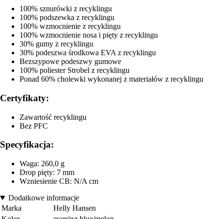
100% sznurówki z recyklingu
100% podszewka z recyklingu
100% wzmocnienie z recyklingu
100% wzmocnienie nosa i pięty z recyklingu
30% gumy z recyklingu
30% podeszwa środkowa EVA z recyklingu
Bezszypowe podeszwy gumowe
100% poliester Strobel z recyklingu
Ponad 60% cholewki wykonanej z materiałów z recyklingu
Certyfikaty:
Zawartość recyklingu
Bez PFC
Specyfikacja:
Waga: 260,0 g
Drop pięty: 7 mm
Wzniesienie CB: N/A cm
Dodatkowe informacje
Marka
Helly Hansen
Kolor
evening blue/melon