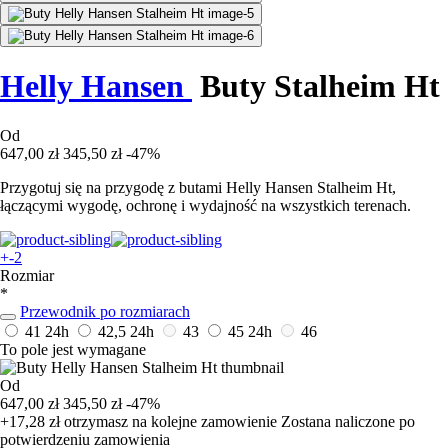
Helly Hansen
Buty Stalheim Ht
Od
647,00 zł
345,50 zł
-47%
Przygotuj się na przygodę z butami Helly Hansen Stalheim Ht,
łączącymi wygodę, ochronę i wydajność na wszystkich terenach.
+-2
Rozmiar
*
Przewodnik po rozmiarach
41
24h
42,5
24h
43
45
24h
46
To pole jest wymagane
Od
647,00 zł
345,50 zł
-47%
+17,28 zł
otrzymasz na kolejne zamowienie
Zostana naliczone po
potwierdzeniu zamowienia