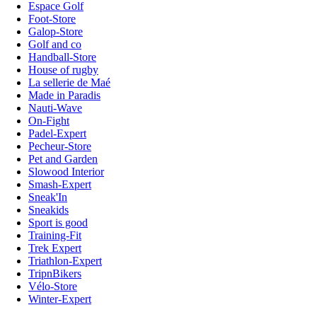
Espace Golf
Foot-Store
Galop-Store
Golf and co
Handball-Store
House of rugby
La sellerie de Maé
Made in Paradis
Nauti-Wave
On-Fight
Padel-Expert
Pecheur-Store
Pet and Garden
Slowood Interior
Smash-Expert
Sneak'In
Sneakids
Sport is good
Training-Fit
Trek Expert
Triathlon-Expert
TripnBikers
Vélo-Store
Winter-Expert