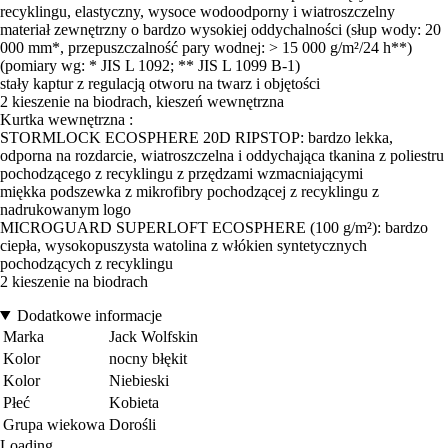
recyklingu, elastyczny, wysoce wodoodporny i wiatroszczelny
materiał zewnętrzny o bardzo wysokiej oddychalności (słup wody: 20
000 mm*, przepuszczalność pary wodnej: > 15 000 g/m²/24 h**)
(pomiary wg: * JIS L 1092; ** JIS L 1099 B-1)
stały kaptur z regulacją otworu na twarz i objętości
2 kieszenie na biodrach, kieszeń wewnętrzna
Kurtka wewnętrzna :
STORMLOCK ECOSPHERE 20D RIPSTOP: bardzo lekka,
odporna na rozdarcie, wiatroszczelna i oddychająca tkanina z poliestru
pochodzącego z recyklingu z przędzami wzmacniającymi
miękka podszewka z mikrofibry pochodzącej z recyklingu z
nadrukowanym logo
MICROGUARD SUPERLOFT ECOSPHERE (100 g/m²): bardzo
ciepła, wysokopuszysta watolina z włókien syntetycznych
pochodzących z recyklingu
2 kieszenie na biodrach
Dodatkowe informacje
Marka
Jack Wolfskin
Kolor
nocny błękit
Kolor
Niebieski
Płeć
Kobieta
Grupa wiekowa
Dorośli
Loading...