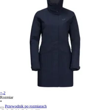
+-2
Rozmiar
*
Przewodnik po rozmiarach