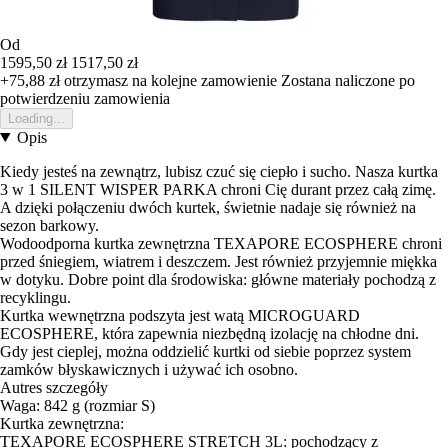
Od
1595,50 zł
1517,50 zł
+75,88 zł
otrzymasz na kolejne zamowienie
Zostana naliczone po
potwierdzeniu zamowienia
Loading...
Opis
Kiedy jesteś na zewnątrz, lubisz czuć się ciepło i sucho. Nasza kurtka
3 w 1 SILENT WISPER PARKA chroni Cię durant przez całą zimę.
A dzięki połączeniu dwóch kurtek, świetnie nadaje się również na
sezon barkowy.
Wodoodporna kurtka zewnętrzna TEXAPORE ECOSPHERE chroni
przed śniegiem, wiatrem i deszczem. Jest również przyjemnie miękka
w dotyku. Dobre point dla środowiska: główne materiały pochodzą z
recyklingu.
Kurtka wewnętrzna podszyta jest watą MICROGUARD
ECOSPHERE, która zapewnia niezbędną izolację na chłodne dni.
Gdy jest cieplej, można oddzielić kurtki od siebie poprzez system
zamków błyskawicznych i używać ich osobno.
Autres szczegóły
Waga: 842 g (rozmiar S)
Kurtka zewnętrzna:
TEXAPORE ECOSPHERE STRETCH 3L: pochodzący z