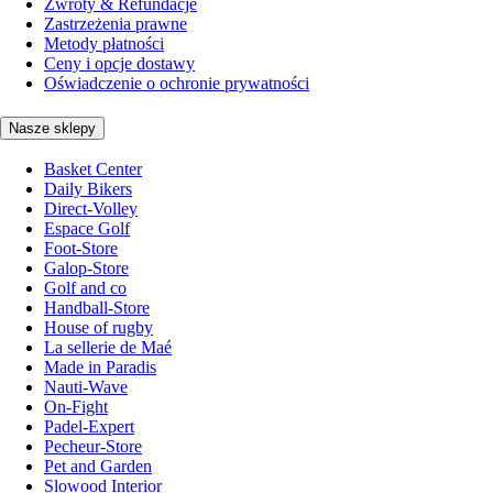
Zwroty & Refundacje
Zastrzeżenia prawne
Metody płatności
Ceny i opcje dostawy
Oświadczenie o ochronie prywatności
Nasze sklepy
Basket Center
Daily Bikers
Direct-Volley
Espace Golf
Foot-Store
Galop-Store
Golf and co
Handball-Store
House of rugby
La sellerie de Maé
Made in Paradis
Nauti-Wave
On-Fight
Padel-Expert
Pecheur-Store
Pet and Garden
Slowood Interior