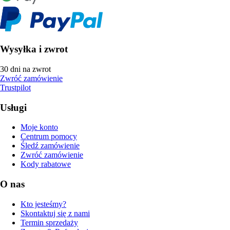
Wysyłka i zwrot
30 dni na zwrot
Zwróć zamówienie
Trustpilot
Usługi
Moje konto
Centrum pomocy
Śledź zamówienie
Zwróć zamówienie
Kody rabatowe
O nas
Kto jesteśmy?
Skontaktuj się z nami
Termin sprzedaży