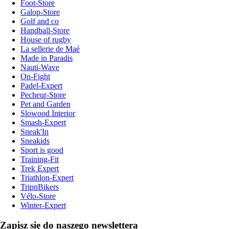
Foot-Store
Galop-Store
Golf and co
Handball-Store
House of rugby
La sellerie de Maé
Made in Paradis
Nauti-Wave
On-Fight
Padel-Expert
Pecheur-Store
Pet and Garden
Slowood Interior
Smash-Expert
Sneak'In
Sneakids
Sport is good
Training-Fit
Trek Expert
Triathlon-Expert
TripnBikers
Vélo-Store
Winter-Expert
Zapisz się do naszego newslettera