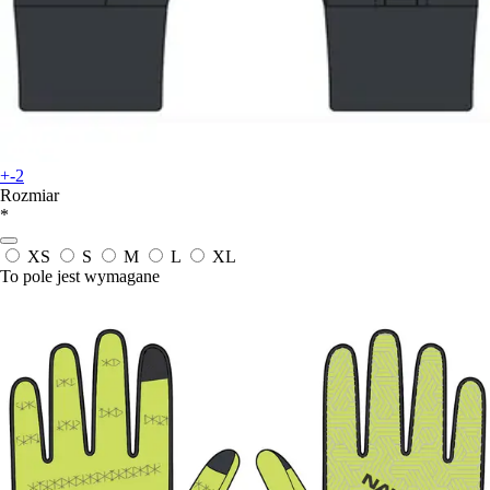
+-2
Rozmiar
*
XS
S
M
L
XL
To pole jest wymagane