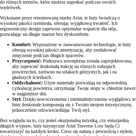
do różnych terenów, które możesz napotkać podczas swoich
wędrówek.
Wykonane przez renomowaną markę Ariat, te buty świadczą o
wysokiej jakości rzemiosła, oferując wyjątkową trwałość. Ich
ergonomiczny design zapewnia optymalne wsparcie dla stóp,
pozwalając na długie marsze bez dyskomfortu.
Komfort:
Wyposażone w zaawansowane technologie, te buty
oferują wysokiej jakości amortyzację, aby zredukować
zmęczenie podczas długich spacerów.
Przyczepność:
Podeszwa zewnętrzna została zaprojektowana,
aby zapewnić doskonałą trakcję na różnych rodzajach
powierzchni, zarówno na szlakach górzystych, jak i na
gładszych ścieżkach.
Oddychalność:
Użyte materiały pozwalają na odpowiednią
cyrkulację powietrza, utrzymując Twoje stopy w chłodzie nawet
w najgorętsze dni.
Styl:
Dzięki nowoczesnemu i minimalistycznemu wyglądowi, te
buty doskonale komponują się z Twoim strojem turystycznym,
jednocześnie odzwierciedlając Twój styl.
Bez względu na to, czy jesteś okazjonalną turystką, czy entuzjastką
długich wypraw, buty turystyczne Ariat Traverse Low będą Ci
towarzyszyć na każdym kroku. Ciesz się naturą z pewnością i stylem,