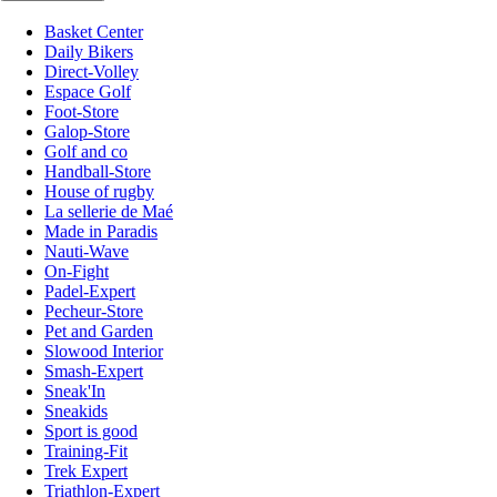
Basket Center
Daily Bikers
Direct-Volley
Espace Golf
Foot-Store
Galop-Store
Golf and co
Handball-Store
House of rugby
La sellerie de Maé
Made in Paradis
Nauti-Wave
On-Fight
Padel-Expert
Pecheur-Store
Pet and Garden
Slowood Interior
Smash-Expert
Sneak'In
Sneakids
Sport is good
Training-Fit
Trek Expert
Triathlon-Expert