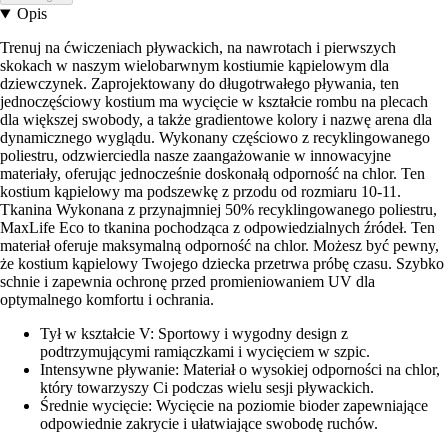
Opis
Trenuj na ćwiczeniach pływackich, na nawrotach i pierwszych
skokach w naszym wielobarwnym kostiumie kąpielowym dla
dziewczynek. Zaprojektowany do długotrwałego pływania, ten
jednoczęściowy kostium ma wycięcie w kształcie rombu na plecach
dla większej swobody, a także gradientowe kolory i nazwę arena dla
dynamicznego wyglądu. Wykonany częściowo z recyklingowanego
poliestru, odzwierciedla nasze zaangażowanie w innowacyjne
materiały, oferując jednocześnie doskonałą odporność na chlor. Ten
kostium kąpielowy ma podszewkę z przodu od rozmiaru 10-11.
Tkanina Wykonana z przynajmniej 50% recyklingowanego poliestru,
MaxLife Eco to tkanina pochodząca z odpowiedzialnych źródeł. Ten
materiał oferuje maksymalną odporność na chlor. Możesz być pewny,
że kostium kąpielowy Twojego dziecka przetrwa próbę czasu. Szybko
schnie i zapewnia ochronę przed promieniowaniem UV dla
optymalnego komfortu i ochrania.
Tył w kształcie V: Sportowy i wygodny design z
podtrzymującymi ramiączkami i wycięciem w szpic.
Intensywne pływanie: Materiał o wysokiej odporności na chlor,
który towarzyszy Ci podczas wielu sesji pływackich.
Średnie wycięcie: Wycięcie na poziomie bioder zapewniające
odpowiednie zakrycie i ułatwiające swobodę ruchów.