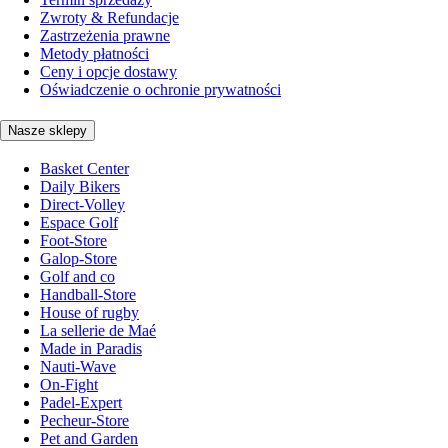
Zwroty & Refundacje
Zastrzeżenia prawne
Metody płatności
Ceny i opcje dostawy
Oświadczenie o ochronie prywatności
Nasze sklepy
Basket Center
Daily Bikers
Direct-Volley
Espace Golf
Foot-Store
Galop-Store
Golf and co
Handball-Store
House of rugby
La sellerie de Maé
Made in Paradis
Nauti-Wave
On-Fight
Padel-Expert
Pecheur-Store
Pet and Garden