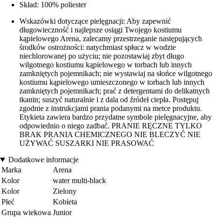
Skład: 100% poliester
Wskazówki dotyczące pielęgnacji: Aby zapewnić
długowieczność i najlepsze osiągi Twojego kostiumu
kąpielowego Arena, zalecamy przestrzeganie następujących
środków ostrożności: natychmiast spłucz w wodzie
niechlorowanej po użyciu; nie pozostawiaj zbyt długo
wilgotnego kostiumu kąpielowego w torbach lub innych
zamkniętych pojemnikach; nie wystawiaj na słońce wilgotnego
kostiumu kąpielowego umieszczonego w torbach lub innych
zamkniętych pojemnikach; prać z detergentami do delikatnych
tkanin; suszyć naturalnie i z dala od źródeł ciepła. Postępuj
zgodnie z instrukcjami prania podanymi na metce produktu.
Etykieta zawiera bardzo przydatne symbole pielęgnacyjne, aby
odpowiednio o niego zadbać. PRANIE RĘCZNE TYLKO
BRAK PRANIA CHEMICZNEGO NIE BLECZYĆ NIE
UŻYWAĆ SUSZARKI NIE PRASOWAĆ
Dodatkowe informacje
Marka
Arena
Kolor
water multi-black
Kolor
Zielony
Płeć
Kobieta
Grupa wiekowa
Junior