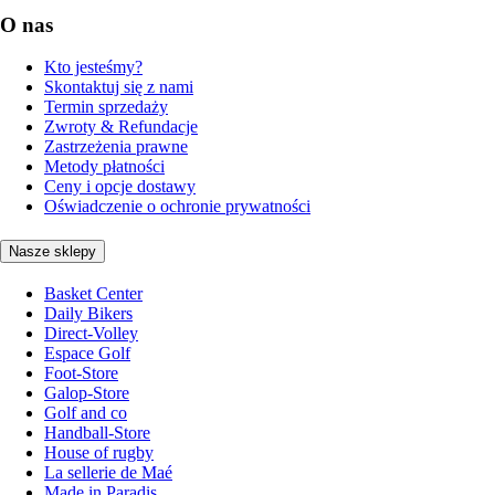
O nas
Kto jesteśmy?
Skontaktuj się z nami
Termin sprzedaży
Zwroty & Refundacje
Zastrzeżenia prawne
Metody płatności
Ceny i opcje dostawy
Oświadczenie o ochronie prywatności
Nasze sklepy
Basket Center
Daily Bikers
Direct-Volley
Espace Golf
Foot-Store
Galop-Store
Golf and co
Handball-Store
House of rugby
La sellerie de Maé
Made in Paradis