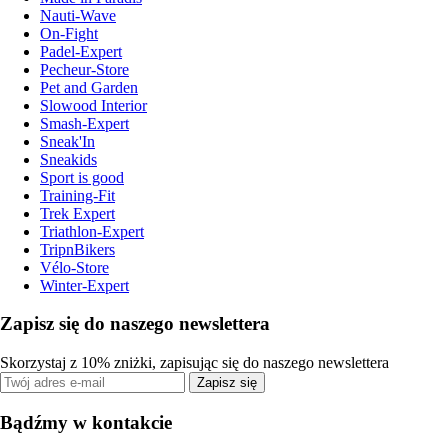
Nauti-Wave
On-Fight
Padel-Expert
Pecheur-Store
Pet and Garden
Slowood Interior
Smash-Expert
Sneak'In
Sneakids
Sport is good
Training-Fit
Trek Expert
Triathlon-Expert
TripnBikers
Vélo-Store
Winter-Expert
Zapisz się do naszego newslettera
Skorzystaj z 10% zniżki, zapisując się do naszego newslettera
Zapisz się
Bądźmy w kontakcie