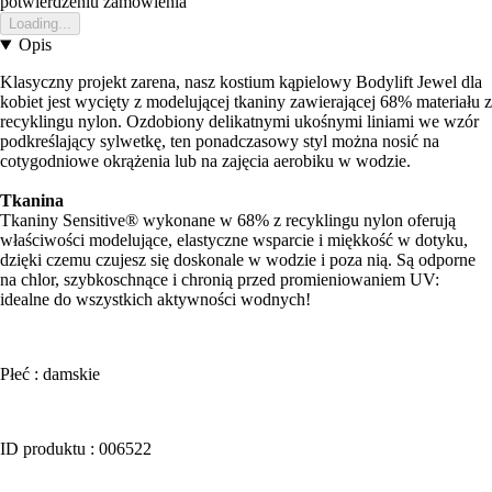
potwierdzeniu zamowienia
Loading...
Opis
Klasyczny projekt zarena, nasz kostium kąpielowy Bodylift Jewel dla
kobiet jest wycięty z modelującej tkaniny zawierającej 68% materiału z
recyklingu nylon. Ozdobiony delikatnymi ukośnymi liniami we wzór
podkreślający sylwetkę, ten ponadczasowy styl można nosić na
cotygodniowe okrążenia lub na zajęcia aerobiku w wodzie.
Tkanina
Tkaniny Sensitive® wykonane w 68% z recyklingu nylon oferują
właściwości modelujące, elastyczne wsparcie i miękkość w dotyku,
dzięki czemu czujesz się doskonale w wodzie i poza nią. Są odporne
na chlor, szybkoschnące i chronią przed promieniowaniem UV:
idealne do wszystkich aktywności wodnych!
Płeć : damskie
ID produktu : 006522