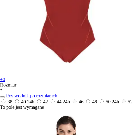
+0
Rozmiar
*
Przewodnik po rozmiarach
38
40
24h
42
44
24h
46
48
50
24h
52
To pole jest wymagane