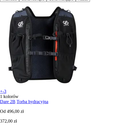
+-3
1 kolorów
Dare 2B
Torba hydracyjna
Od
496,00 zł
372,00 zł