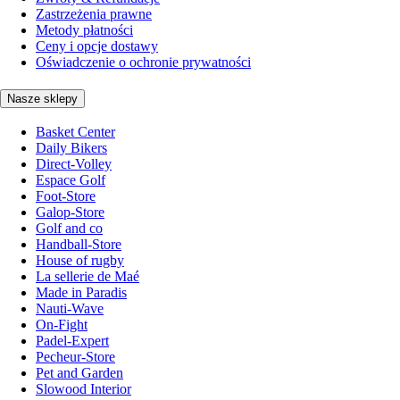
Zastrzeżenia prawne
Metody płatności
Ceny i opcje dostawy
Oświadczenie o ochronie prywatności
Nasze sklepy
Basket Center
Daily Bikers
Direct-Volley
Espace Golf
Foot-Store
Galop-Store
Golf and co
Handball-Store
House of rugby
La sellerie de Maé
Made in Paradis
Nauti-Wave
On-Fight
Padel-Expert
Pecheur-Store
Pet and Garden
Slowood Interior