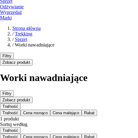
Sprzęt
Odżywianie
Wyprzedaż
Marki
Strona główna
/
Trekking
/
Sprzęt
/
Worki nawadniające
Filtry
Zobacz produkt
Worki nawadniające
Filtry
Zobacz produkt
Trafność
Trafność
Cena rosnąco
Cena malejąco
Rabat
1 produkt
Sortuj według
Trafność
Trafność
Cena rosnąco
Cena malejąco
Rabat