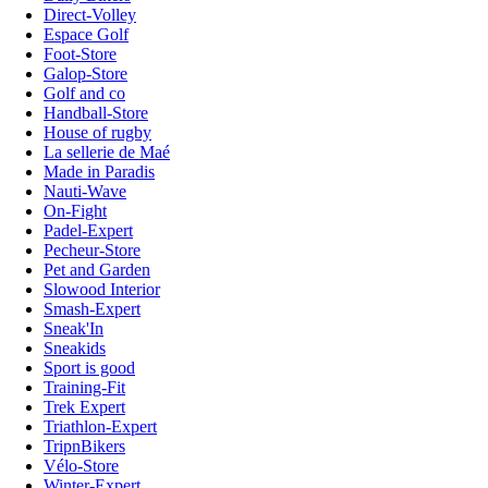
Direct-Volley
Espace Golf
Foot-Store
Galop-Store
Golf and co
Handball-Store
House of rugby
La sellerie de Maé
Made in Paradis
Nauti-Wave
On-Fight
Padel-Expert
Pecheur-Store
Pet and Garden
Slowood Interior
Smash-Expert
Sneak'In
Sneakids
Sport is good
Training-Fit
Trek Expert
Triathlon-Expert
TripnBikers
Vélo-Store
Winter-Expert