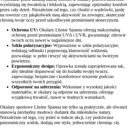
wyróżniają się trwałością i lekkością, zapewniając optymalny komfort
przez cały dzień. Niezależnie od tego, czy chodzi o wędrówki, jazdę
na rowerze czy jakąkolwiek inną aktywność na zewnątrz, skutecznie
chronią twoje oczy przed szkodliwymi promieniami słonecznymi.
Ochrona UV:
Okulary Lhotse Spanna oferują maksymalną
ochronę przed promieniami UVA i UVB, gwarantując zdrowie
twoich oczu nawet w najjaśniejsze dni.
Szkła polaryzacyjne:
Wyposażone w szkła polaryzacyjne,
redukują odblaski i poprawiają klarowność widzenia,
pozwalając w pełni cieszyć się aktywnościami na świeżym
powietrzu.
Ergonomiczny design:
Oprawka została zaprojektowana tak,
aby idealnie dopasować się do kształtu twojej twarzy,
zapewniając bezpieczne i komfortowe noszenie podczas
wszystkich twoich przygód.
Odporność na uderzenia:
Wykonane z wysokiej jakości
materiałów, te okulary są odporne na uderzenia, oferując
wyjątkową trwałość, nawet w trudnych warunkach.
Okulary sportowe Lhotse Spanna nie tylko są praktyczne, ale również
stanowią niezbędny modowy dodatek dla miłośników natury.
Niezależnie od tego, czy jesteś w trakcie akcji, czy podziwiasz
panoramiczny widok, dodają one stylu, jednocześnie chroniąc cię.