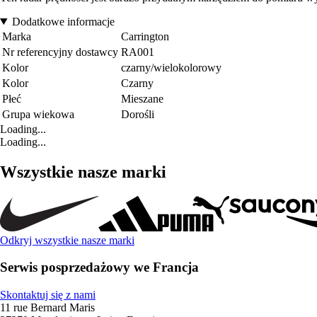
Dodatkowe informacje
Marka
Carrington
Nr referencyjny dostawcy
RA001
Kolor
czarny/wielokolorowy
Kolor
Czarny
Płeć
Mieszane
Grupa wiekowa
Dorośli
Loading...
Loading...
Wszystkie nasze marki
Odkryj wszystkie nasze marki
Serwis posprzedażowy we Francja
Skontaktuj się z nami
11 rue Bernard Maris