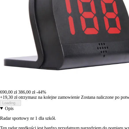
690,00 zł
386,00 zł
-44%
+19,30 zł
otrzymasz na kolejne zamowienie
Zostana naliczone po pot
Loading...
Opis
Radar sportowy nr 1 dla szkół.
Ten radar prędkości jest bardzo przydatnym narzędziem do pomiaru wydaj