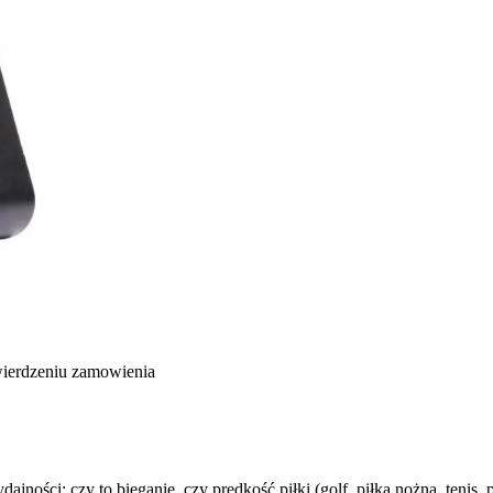
wierdzeniu zamowienia
ności: czy to bieganie, czy prędkość piłki (golf, piłka nożna, tenis, 