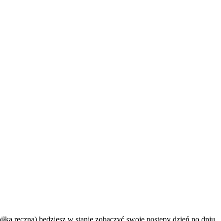
piłka ręczna) będziesz w stanie zobaczyć swoje postępy dzień po dniu.