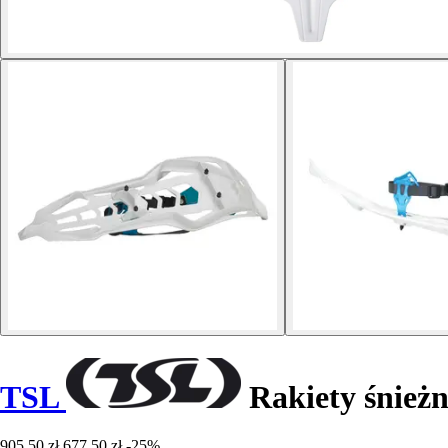
TSL
Rakiety śnieżn
905,50 zł
677,50 zł
-25%