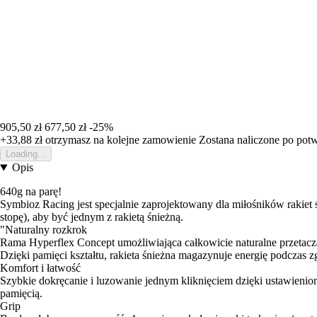
905,50 zł
677,50 zł
-25%
+33,88 zł
otrzymasz na kolejne zamowienie
Zostana naliczone po pot
Loading...
Opis
640g na parę!
Symbioz Racing jest specjalnie zaprojektowany dla miłośników rakiet 
stopę), aby być jednym z rakietą śnieżną.
"Naturalny rozkrok
Rama Hyperflex Concept umożliwiająca całkowicie naturalne przetaczani
Dzięki pamięci kształtu, rakieta śnieżna magazynuje energię podczas zg
Komfort i łatwość
Szybkie dokręcanie i luzowanie jednym kliknięciem dzięki ustawieniom 
pamięcią.
Grip