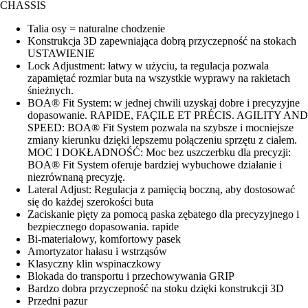
CHASSIS
Talia osy = naturalne chodzenie
Konstrukcja 3D zapewniająca dobrą przyczepność na stokach
USTAWIENIE
Lock Adjustment: łatwy w użyciu, ta regulacja pozwala
zapamiętać rozmiar buta na wszystkie wyprawy na rakietach
śnieżnych.
BOA® Fit System: w jednej chwili uzyskaj dobre i precyzyjne
dopasowanie. RAPIDE, FAÇILE ET PRÉCIS. AGILITY AND
SPEED: BOA® Fit System pozwala na szybsze i mocniejsze
zmiany kierunku dzięki lepszemu połączeniu sprzętu z ciałem.
MOC I DOKŁADNOŚĆ: Moc bez uszczerbku dla precyzji:
BOA® Fit System oferuje bardziej wybuchowe działanie i
niezrównaną precyzję.
Lateral Adjust: Regulacja z pamięcią boczną, aby dostosować
się do każdej szerokości buta
Zaciskanie pięty za pomocą paska zębatego dla precyzyjnego i
bezpiecznego dopasowania. rapide
Bi-materiałowy, komfortowy pasek
Amortyzator hałasu i wstrząsów
Klasyczny klin wspinaczkowy
Blokada do transportu i przechowywania GRIP
Bardzo dobra przyczepność na stoku dzięki konstrukcji 3D
Przedni pazur