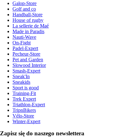
Galop-Store
Golf and co
Handball-Store
House of rugby
La sellerie de Maé
Made in Paradis
Nauti-Wave
On-Fight
Padel-Expert
Pecheur-Store
Pet and Garden
Slowood Interior
Smash-Expert
Sneak'In
Sneakids
Sport is good
Training-Fit
Trek Expert
Triathlon-Expert
TripnBikers
Vélo-Store
Winter-Expert
Zapisz się do naszego newslettera