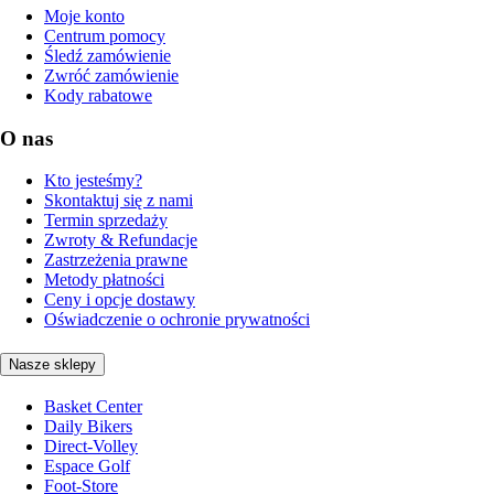
Moje konto
Centrum pomocy
Śledź zamówienie
Zwróć zamówienie
Kody rabatowe
O nas
Kto jesteśmy?
Skontaktuj się z nami
Termin sprzedaży
Zwroty & Refundacje
Zastrzeżenia prawne
Metody płatności
Ceny i opcje dostawy
Oświadczenie o ochronie prywatności
Nasze sklepy
Basket Center
Daily Bikers
Direct-Volley
Espace Golf
Foot-Store