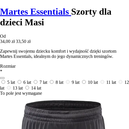
Martes Essentials
Szorty dla
dzieci Masi
Od
34,00 zł
33,50 zł
Zapewnij swojemu dziecku komfort i wydajność dzięki szortom
Martes Essentials, idealnym do jego dynamicznych treningów.
Rozmiar
*
5 lat
6 lat
7 lat
8 lat
9 lat
10 lat
11 lat
12
lat
13 lat
14 lat
To pole jest wymagane