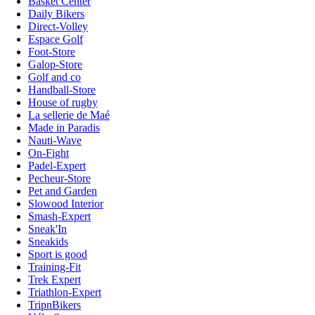
Basket Center
Daily Bikers
Direct-Volley
Espace Golf
Foot-Store
Galop-Store
Golf and co
Handball-Store
House of rugby
La sellerie de Maé
Made in Paradis
Nauti-Wave
On-Fight
Padel-Expert
Pecheur-Store
Pet and Garden
Slowood Interior
Smash-Expert
Sneak'In
Sneakids
Sport is good
Training-Fit
Trek Expert
Triathlon-Expert
TripnBikers