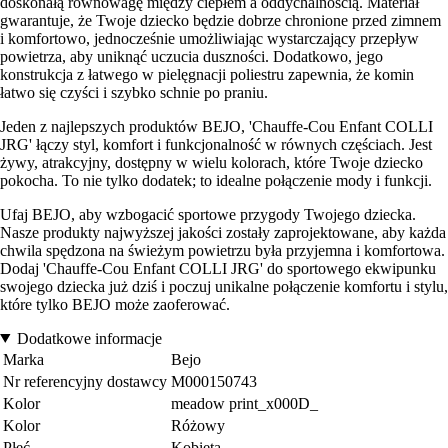
doskonałą równowagę między ciepłem a oddychalnością. Materiał
gwarantuje, że Twoje dziecko będzie dobrze chronione przed zimnem
i komfortowo, jednocześnie umożliwiając wystarczający przepływ
powietrza, aby uniknąć uczucia duszności. Dodatkowo, jego
konstrukcja z łatwego w pielęgnacji poliestru zapewnia, że komin
łatwo się czyści i szybko schnie po praniu.
Jeden z najlepszych produktów BEJO, 'Chauffe-Cou Enfant COLLI
JRG' łączy styl, komfort i funkcjonalność w równych częściach. Jest
żywy, atrakcyjny, dostępny w wielu kolorach, które Twoje dziecko
pokocha. To nie tylko dodatek; to idealne połączenie mody i funkcji.
Ufaj BEJO, aby wzbogacić sportowe przygody Twojego dziecka.
Nasze produkty najwyższej jakości zostały zaprojektowane, aby każda
chwila spędzona na świeżym powietrzu była przyjemna i komfortowa.
Dodaj 'Chauffe-Cou Enfant COLLI JRG' do sportowego ekwipunku
swojego dziecka już dziś i poczuj unikalne połączenie komfortu i stylu,
które tylko BEJO może zaoferować.
Dodatkowe informacje
Marka
Bejo
Nr referencyjny dostawcy
M000150743
Kolor
meadow print_x000D_
Kolor
Różowy
Płeć
Kobieta