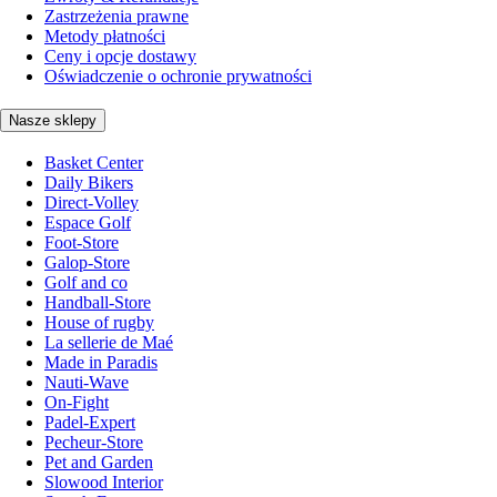
Zastrzeżenia prawne
Metody płatności
Ceny i opcje dostawy
Oświadczenie o ochronie prywatności
Nasze sklepy
Basket Center
Daily Bikers
Direct-Volley
Espace Golf
Foot-Store
Galop-Store
Golf and co
Handball-Store
House of rugby
La sellerie de Maé
Made in Paradis
Nauti-Wave
On-Fight
Padel-Expert
Pecheur-Store
Pet and Garden
Slowood Interior