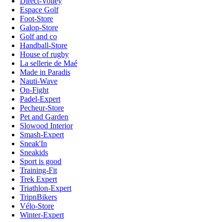
Direct-Volley
Espace Golf
Foot-Store
Galop-Store
Golf and co
Handball-Store
House of rugby
La sellerie de Maé
Made in Paradis
Nauti-Wave
On-Fight
Padel-Expert
Pecheur-Store
Pet and Garden
Slowood Interior
Smash-Expert
Sneak'In
Sneakids
Sport is good
Training-Fit
Trek Expert
Triathlon-Expert
TripnBikers
Vélo-Store
Winter-Expert