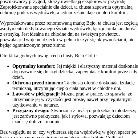
poszukiwaczy przygód, którzy uwielbiają eksplorować przyrodę.
Zaprojektowana specjalnie dla dzieci, ta chusta zapewnia optymalną
ochronę podczas wędrówek, a jednocześnie daje ciepło i komfort.
Wyprodukowana przez renomowaną markę Bejo, ta chusta jest częścią
asortymentu dedykowanego światu wędrówek, łącząc funkcjonalność
z estetyką. Jest idealna na chłodne dni na świeżym powietrzu,
pozwalając Twojemu dziecku w pełni cieszyć się aktywnościami, nie
będąc ograniczonym przez zimno.
Oto kilka godnych uwagi cech chusty Bejo Colli :
Optymalny komfort:
Jej miękki i elastyczny materiał doskonale
dopasowuje się do szyi dziecka, zapewniając komfort przez cały
dzień.
Ochrona przed zimnem:
Ta chusta oferuje doskonałą izolację
termiczną, utrzymując ciepło ciała nawet w chłodne dni.
Łatwość w pielęgnacji:
Można prać w pralce, co sprawia, że
utrzymanie jej w czystości jest proste, nawet przy regularnym
użytkowaniu w naturze.
Przyjazny design:
Stworzona z myślą o potrzebach młodzieży,
jest zarówno praktyczna, jak i stylowa, pozwalając dzieciom
czuć się dobrze i modnie.
Bez względu na to, czy wybierasz się na wędrówkę w góry, spacer po
lesie, czy zabawy na świeżym powietrzu, chusta Bejo Colli jest