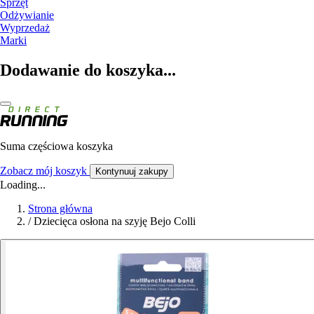
Sprzęt
Odżywianie
Wyprzedaż
Marki
Dodawanie do koszyka...
Suma częściowa koszyka
Zobacz mój koszyk
Kontynuuj zakupy
Loading...
Strona główna
/
Dziecięca osłona na szyję Bejo Colli