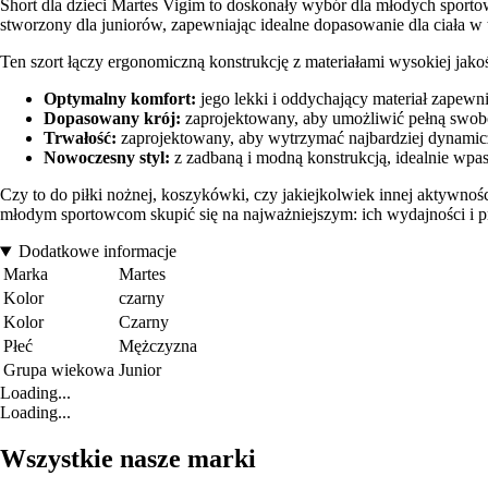
Short dla dzieci Martes Vigim to doskonały wybór dla młodych sporto
stworzony dla juniorów, zapewniając idealne dopasowanie dla ciała w
Ten szort łączy ergonomiczną konstrukcję z materiałami wysokiej jak
Optymalny komfort:
jego lekki i oddychający materiał zapewn
Dopasowany krój:
zaprojektowany, aby umożliwić pełną swobo
Trwałość:
zaprojektowany, aby wytrzymać najbardziej dynamiczn
Nowoczesny styl:
z zadbaną i modną konstrukcją, idealnie wpas
Czy to do piłki nożnej, koszykówki, czy jakiejkolwiek innej aktywnoś
młodym sportowcom skupić się na najważniejszym: ich wydajności i p
Dodatkowe informacje
Marka
Martes
Kolor
czarny
Kolor
Czarny
Płeć
Mężczyzna
Grupa wiekowa
Junior
Loading...
Loading...
Wszystkie nasze marki