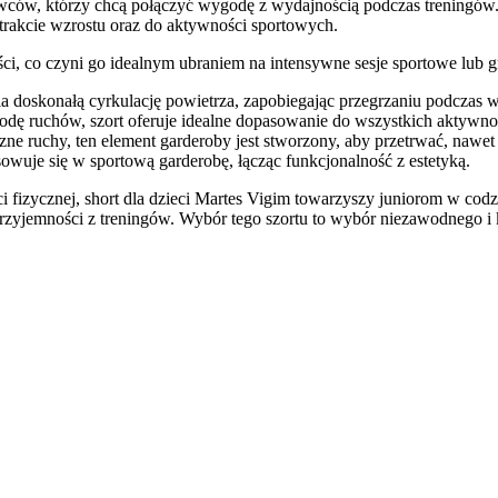
wców, którzy chcą połączyć wygodę z wydajnością podczas treningów. 
 trakcie wzrostu oraz do aktywności sportowych.
ości, co czyni go idealnym ubraniem na intensywne sesje sportowe lub
ia doskonałą cyrkulację powietrza, zapobiegając przegrzaniu podczas w
dę ruchów, szort oferuje idealne dopasowanie do wszystkich aktywno
e ruchy, ten element garderoby jest stworzony, aby przetrwać, nawet 
owuje się w sportową garderobę, łącząc funkcjonalność z estetyką.
ci fizycznej, short dla dzieci Martes Vigim towarzyszy juniorom w cod
rzyjemności z treningów. Wybór tego szortu to wybór niezawodnego i