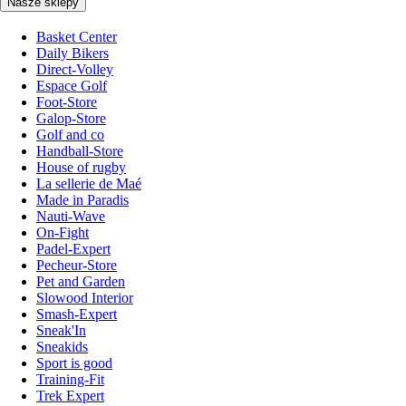
Nasze sklepy
Basket Center
Daily Bikers
Direct-Volley
Espace Golf
Foot-Store
Galop-Store
Golf and co
Handball-Store
House of rugby
La sellerie de Maé
Made in Paradis
Nauti-Wave
On-Fight
Padel-Expert
Pecheur-Store
Pet and Garden
Slowood Interior
Smash-Expert
Sneak'In
Sneakids
Sport is good
Training-Fit
Trek Expert