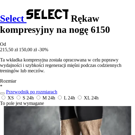
Select
Rękaw
kompresyjny na nogę 6150
Od
215,50 zł
150,00 zł
-30%
Ta wkładka kompresyjna została opracowana w celu poprawy
wydajności i szybkości regeneracji mięśni podczas codziennych
treningów lub meczów.
Rozmiar
*
Przewodnik po rozmiarach
XS
S
24h
M
24h
L
24h
XL
24h
To pole jest wymagane