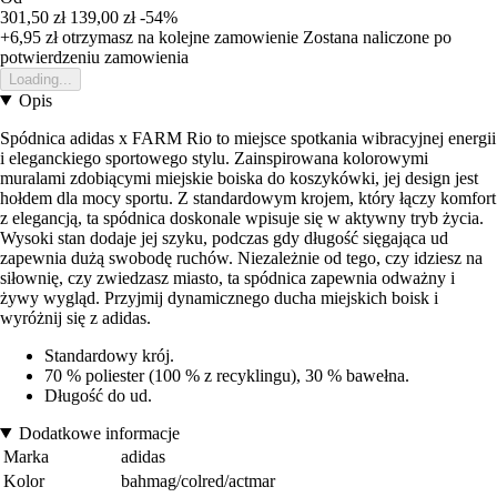
301,50 zł
139,00 zł
-54%
+6,95 zł
otrzymasz na kolejne zamowienie
Zostana naliczone po
potwierdzeniu zamowienia
Loading...
Opis
Spódnica adidas x FARM Rio to miejsce spotkania wibracyjnej energii
i eleganckiego sportowego stylu. Zainspirowana kolorowymi
muralami zdobiącymi miejskie boiska do koszykówki, jej design jest
hołdem dla mocy sportu. Z standardowym krojem, który łączy komfort
z elegancją, ta spódnica doskonale wpisuje się w aktywny tryb życia.
Wysoki stan dodaje jej szyku, podczas gdy długość sięgająca ud
zapewnia dużą swobodę ruchów. Niezależnie od tego, czy idziesz na
siłownię, czy zwiedzasz miasto, ta spódnica zapewnia odważny i
żywy wygląd. Przyjmij dynamicznego ducha miejskich boisk i
wyróżnij się z adidas.
Standardowy krój.
70 % poliester (100 % z recyklingu), 30 % bawełna.
Długość do ud.
Dodatkowe informacje
Marka
adidas
Kolor
bahmag/colred/actmar