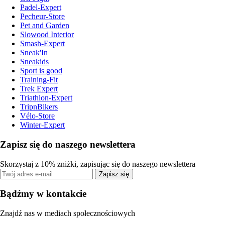
Padel-Expert
Pecheur-Store
Pet and Garden
Slowood Interior
Smash-Expert
Sneak'In
Sneakids
Sport is good
Training-Fit
Trek Expert
Triathlon-Expert
TripnBikers
Vélo-Store
Winter-Expert
Zapisz się do naszego newslettera
Skorzystaj z 10% zniżki, zapisując się do naszego newslettera
Zapisz się
Bądźmy w kontakcie
Znajdź nas w mediach społecznościowych