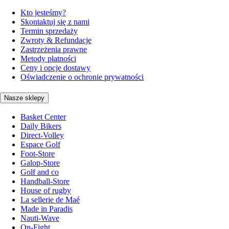
Kto jesteśmy?
Skontaktuj się z nami
Termin sprzedaży
Zwroty & Refundacje
Zastrzeżenia prawne
Metody płatności
Ceny i opcje dostawy
Oświadczenie o ochronie prywatności
Nasze sklepy
Basket Center
Daily Bikers
Direct-Volley
Espace Golf
Foot-Store
Galop-Store
Golf and co
Handball-Store
House of rugby
La sellerie de Maé
Made in Paradis
Nauti-Wave
On-Fight