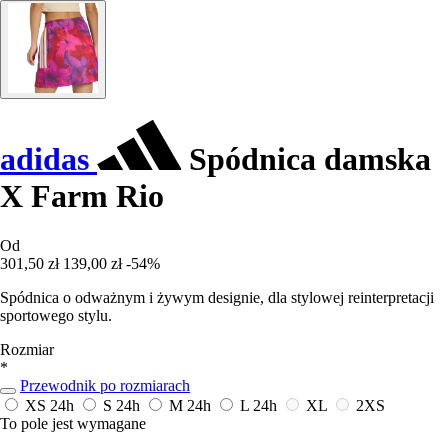
adidas
Spódnica damska
X Farm Rio
Od
301,50 zł
139,00 zł
-54%
Spódnica o odważnym i żywym designie, dla stylowej reinterpretacji
sportowego stylu.
Rozmiar
*
Przewodnik po rozmiarach
XS
24h
S
24h
M
24h
L
24h
XL
2XS
To pole jest wymagane