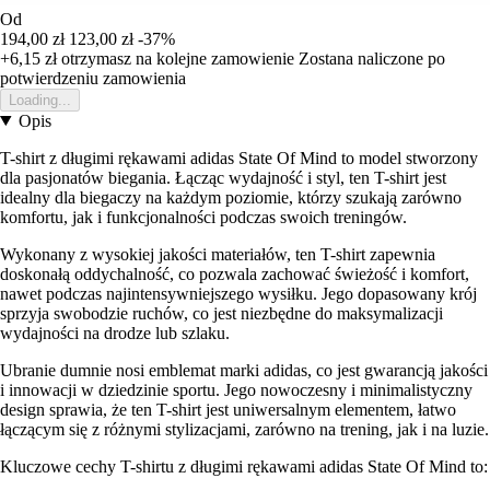
Od
194,00 zł
123,00 zł
-37%
+6,15 zł
otrzymasz na kolejne zamowienie
Zostana naliczone po
potwierdzeniu zamowienia
Loading...
Opis
T-shirt z długimi rękawami adidas State Of Mind to model stworzony
dla pasjonatów biegania. Łącząc wydajność i styl, ten T-shirt jest
idealny dla biegaczy na każdym poziomie, którzy szukają zarówno
komfortu, jak i funkcjonalności podczas swoich treningów.
Wykonany z wysokiej jakości materiałów, ten T-shirt zapewnia
doskonałą oddychalność, co pozwala zachować świeżość i komfort,
nawet podczas najintensywniejszego wysiłku. Jego dopasowany krój
sprzyja swobodzie ruchów, co jest niezbędne do maksymalizacji
wydajności na drodze lub szlaku.
Ubranie dumnie nosi emblemat marki adidas, co jest gwarancją jakości
i innowacji w dziedzinie sportu. Jego nowoczesny i minimalistyczny
design sprawia, że ten T-shirt jest uniwersalnym elementem, łatwo
łączącym się z różnymi stylizacjami, zarówno na trening, jak i na luzie.
Kluczowe cechy T-shirtu z długimi rękawami adidas State Of Mind to: