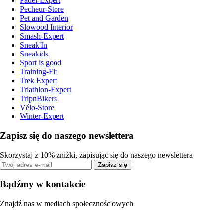
Padel-Expert
Pecheur-Store
Pet and Garden
Slowood Interior
Smash-Expert
Sneak'In
Sneakids
Sport is good
Training-Fit
Trek Expert
Triathlon-Expert
TripnBikers
Vélo-Store
Winter-Expert
Zapisz się do naszego newslettera
Skorzystaj z 10% zniżki, zapisując się do naszego newslettera
Zapisz się
Bądźmy w kontakcie
Znajdź nas w mediach społecznościowych