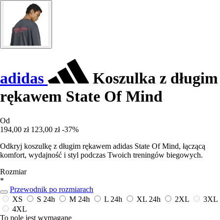
adidas
Koszulka z długim
rękawem State Of Mind
Od
194,00 zł
123,00 zł
-37%
Odkryj koszulkę z długim rękawem adidas State Of Mind, łączącą
komfort, wydajność i styl podczas Twoich treningów biegowych.
Rozmiar
*
Przewodnik po rozmiarach
XS
S
24h
M
24h
L
24h
XL
24h
2XL
3XL
4XL
To pole jest wymagane