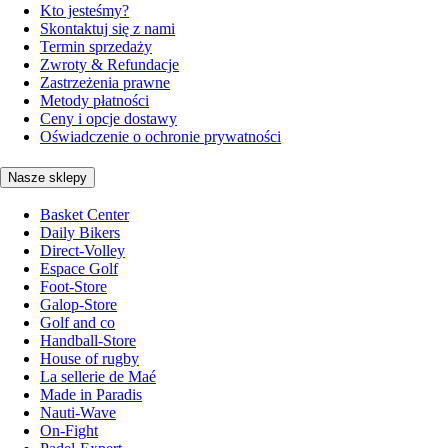
Kto jesteśmy?
Skontaktuj się z nami
Termin sprzedaży
Zwroty & Refundacje
Zastrzeżenia prawne
Metody płatności
Ceny i opcje dostawy
Oświadczenie o ochronie prywatności
Nasze sklepy
Basket Center
Daily Bikers
Direct-Volley
Espace Golf
Foot-Store
Galop-Store
Golf and co
Handball-Store
House of rugby
La sellerie de Maé
Made in Paradis
Nauti-Wave
On-Fight