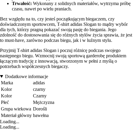
Trwałość:
Wykonany z solidnych materiałów, wytrzyma próbę
czasu, nawet po wielu praniach.
Bez względu na to, czy jesteś początkującym biegaczem, czy
doświadczonym sportowcem, T-shirt adidas Slogan to mądry wybór
dla tych, którzy pragną pokazać swoją pasję do biegania. Jego
zdolność do dostosowania się do różnych stylów życia sprawia, że jest
to must-have, zarówno podczas biegu, jak i w luźnym stylu.
Przyjmij T-shirt adidas Slogan i poczuj różnicę podczas swojego
następnego biegu. Wzmocnij swoją sportową garderobę produktem
łączącym tradycję z innowacją, stworzonym w pełni z myślą o
potrzebach współczesnych biegaczy.
Dodatkowe informacje
Marka
adidas
Kolor
czarny
Kolor
Czarny
Płeć
Mężczyzna
Grupa wiekowa
Dorośli
Materiał główny
bawełna
Loading...
Loading...