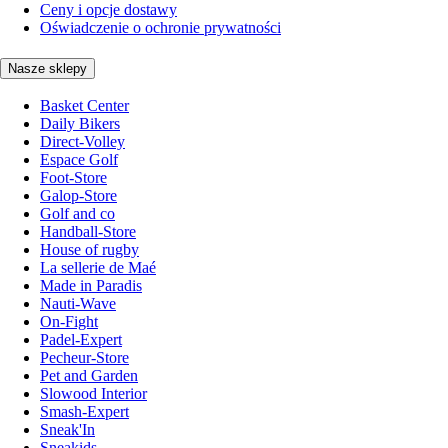
Ceny i opcje dostawy
Oświadczenie o ochronie prywatności
Nasze sklepy
Basket Center
Daily Bikers
Direct-Volley
Espace Golf
Foot-Store
Galop-Store
Golf and co
Handball-Store
House of rugby
La sellerie de Maé
Made in Paradis
Nauti-Wave
On-Fight
Padel-Expert
Pecheur-Store
Pet and Garden
Slowood Interior
Smash-Expert
Sneak'In
Sneakids