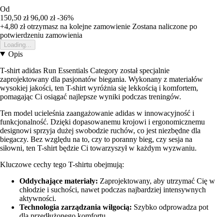
Od
150,50 zł
96,00 zł
-36%
+4,80 zł
otrzymasz na kolejne zamowienie
Zostana naliczone po
potwierdzeniu zamowienia
Loading...
Opis
T-shirt adidas Run Essentials Category został specjalnie
zaprojektowany dla pasjonatów biegania. Wykonany z materiałów
wysokiej jakości, ten T-shirt wyróżnia się lekkością i komfortem,
pomagając Ci osiągać najlepsze wyniki podczas treningów.
Ten model ucieleśnia zaangażowanie adidas w innowacyjność i
funkcjonalność. Dzięki dopasowanemu krojowi i ergonomicznemu
designowi sprzyja dużej swobodzie ruchów, co jest niezbędne dla
biegaczy. Bez względu na to, czy to poranny bieg, czy sesja na
siłowni, ten T-shirt będzie Ci towarzyszył w każdym wyzwaniu.
Kluczowe cechy tego T-shirtu obejmują:
Oddychające materiały:
Zaprojektowany, aby utrzymać Cię w
chłodzie i suchości, nawet podczas najbardziej intensywnych
aktywności.
Technologia zarządzania wilgocią:
Szybko odprowadza pot
dla przedłużonego komfortu.