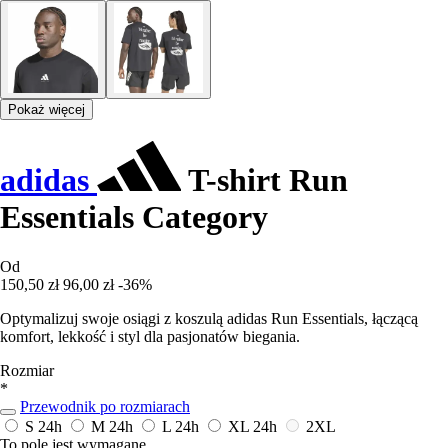
Pokaż więcej
adidas
T-shirt Run
Essentials Category
Od
150,50 zł
96,00 zł
-36%
Optymalizuj swoje osiągi z koszulą adidas Run Essentials, łączącą
komfort, lekkość i styl dla pasjonatów biegania.
Rozmiar
*
Przewodnik po rozmiarach
S
24h
M
24h
L
24h
XL
24h
2XL
To pole jest wymagane