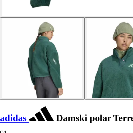
adidas
Damski polar Terr
Od