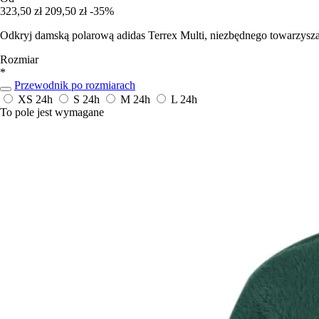
323,50 zł
209,50 zł
-35%
Odkryj damską polarową adidas Terrex Multi, niezbędnego towarzys
Rozmiar
*
Przewodnik po rozmiarach
XS
24h
S
24h
M
24h
L
24h
To pole jest wymagane