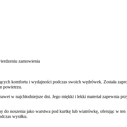
wierdzeniu zamowienia
ujących komfortu i wydajności podczas swoich wędrówek. Została zapro
m powietrzu.
 nawet w najchłodniejsze dni. Jego miękki i lekki materiał zapewnia p
y do noszenia jako warstwa pod kurtkę lub wiatrówkę, oferując w ten 
odczas wysiłku.