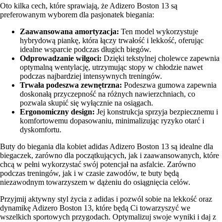
Oto kilka cech, które sprawiają, że Adizero Boston 13 są
preferowanym wyborem dla pasjonatek biegania:
Zaawansowana amortyzacja:
Ten model wykorzystuje
hybrydową piankę, która łączy trwałość i lekkość, oferując
idealne wsparcie podczas długich biegów.
Odprowadzanie wilgoci:
Dzięki tekstylnej cholewce zapewnia
optymalną wentylację, utrzymując stopy w chłodzie nawet
podczas najbardziej intensywnych treningów.
Trwała podeszwa zewnętrzna:
Podeszwa gumowa zapewnia
doskonałą przyczepność na różnych nawierzchniach, co
pozwala skupić się wyłącznie na osiągach.
Ergonomiczny design:
Jej konstrukcja sprzyja bezpiecznemu i
komfortowemu dopasowaniu, minimalizując ryzyko otarć i
dyskomfortu.
Buty do biegania dla kobiet adidas Adizero Boston 13 są idealne dla
biegaczek, zarówno dla początkujących, jak i zaawansowanych, które
chcą w pełni wykorzystać swój potencjał na asfalcie. Zarówno
podczas treningów, jak i w czasie zawodów, te buty będą
niezawodnym towarzyszem w dążeniu do osiągnięcia celów.
Przyjmij aktywny styl życia z adidas i pozwól sobie na lekkość oraz
dynamikę Adizero Boston 13, które będą Ci towarzyszyć we
wszelkich sportowych przygodach. Optymalizuj swoje wyniki i daj z