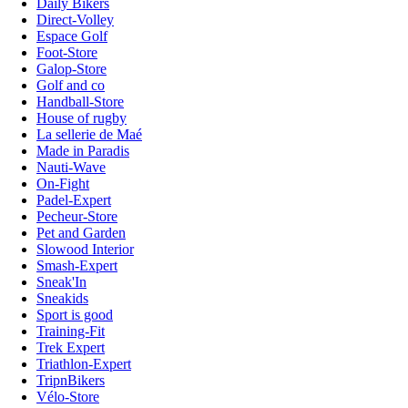
Daily Bikers
Direct-Volley
Espace Golf
Foot-Store
Galop-Store
Golf and co
Handball-Store
House of rugby
La sellerie de Maé
Made in Paradis
Nauti-Wave
On-Fight
Padel-Expert
Pecheur-Store
Pet and Garden
Slowood Interior
Smash-Expert
Sneak'In
Sneakids
Sport is good
Training-Fit
Trek Expert
Triathlon-Expert
TripnBikers
Vélo-Store