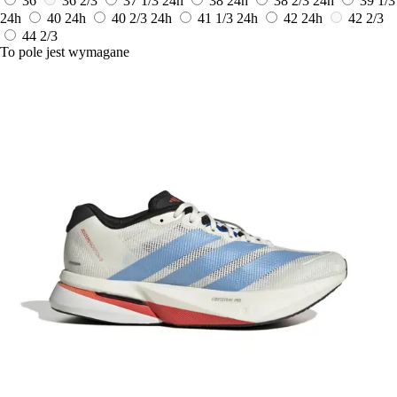
36
36 2/3
37 1/3
24h
38
24h
38 2/3
24h
39 1/3
24h
40
24h
40 2/3
24h
41 1/3
24h
42
24h
42 2/3
44 2/3
To pole jest wymagane