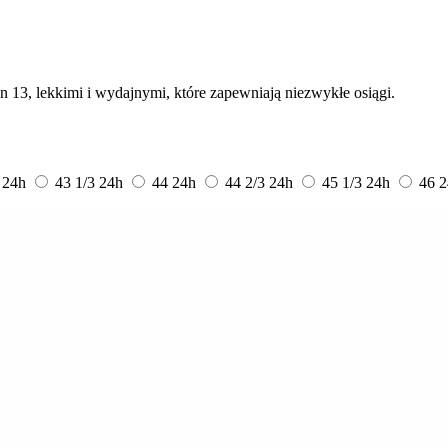
n 13, lekkimi i wydajnymi, które zapewniają niezwykłe osiągi.
3
24h
43 1/3
24h
44
24h
44 2/3
24h
45 1/3
24h
46
2