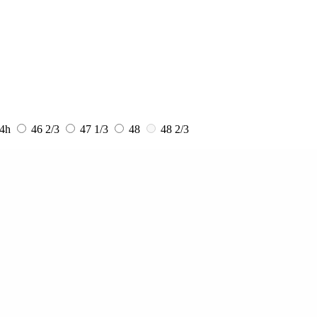
4h
46 2/3
47 1/3
48
48 2/3