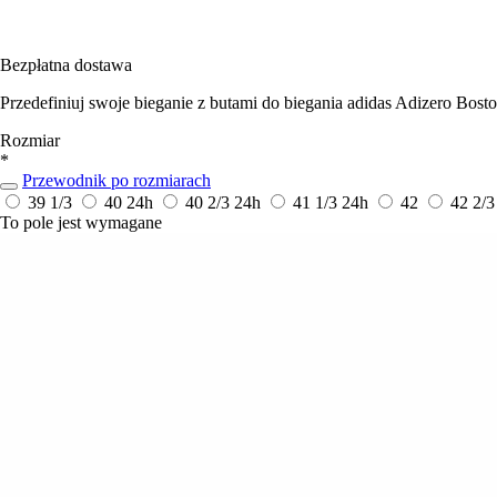
Bezpłatna dostawa
Przedefiniuj swoje bieganie z butami do biegania adidas Adizero Bosto
Rozmiar
*
Przewodnik po rozmiarach
39 1/3
40
24h
40 2/3
24h
41 1/3
24h
42
42 2/
To pole jest wymagane