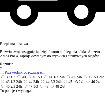
Bezpłatna dostawa
Rozwiń swoje osiągnięcia dzięki butom do biegania adidas Adizero
Adios Pro 4, zaprojektowanym do szybkich i efektywnych biegów.
Rozmiar
*
Przewodnik po rozmiarach
39 1/3
40
40 2/3
41 1/3
24h
42
24h
42 2/3
24h
43 1/3
24h
44
24h
44 2/3
24h
45 1/3
24h
46
24h
46 2/3
24h
47 1/3
48
48 2/3
To pole jest wymagane