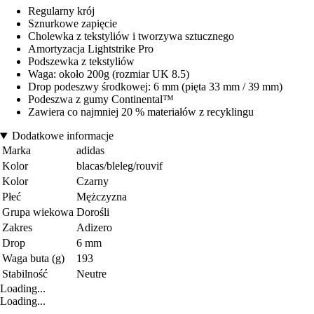
Regularny krój
Sznurkowe zapięcie
Cholewka z tekstyliów i tworzywa sztucznego
Amortyzacja Lightstrike Pro
Podszewka z tekstyliów
Waga: około 200g (rozmiar UK 8.5)
Drop podeszwy środkowej: 6 mm (pięta 33 mm / 39 mm)
Podeszwa z gumy Continental™
Zawiera co najmniej 20 % materiałów z recyklingu
Dodatkowe informacje
Marka
adidas
Kolor
blacas/bleleg/rouvif
Kolor
Czarny
Płeć
Mężczyzna
Grupa wiekowa
Dorośli
Zakres
Adizero
Drop
6 mm
Waga buta (g)
193
Stabilność
Neutre
Loading...
Loading...