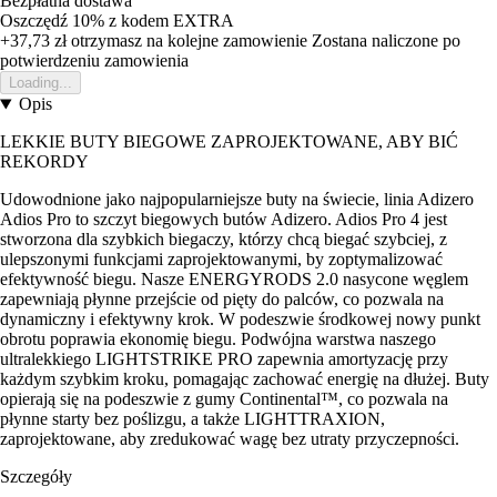
Bezpłatna dostawa
Oszczędź 10%
z kodem
EXTRA
+37,73 zł
otrzymasz na kolejne zamowienie
Zostana naliczone po
potwierdzeniu zamowienia
Loading...
Opis
LEKKIE BUTY BIEGOWE ZAPROJEKTOWANE, ABY BIĆ
REKORDY
Udowodnione jako najpopularniejsze buty na świecie, linia Adizero
Adios Pro to szczyt biegowych butów Adizero. Adios Pro 4 jest
stworzona dla szybkich biegaczy, którzy chcą biegać szybciej, z
ulepszonymi funkcjami zaprojektowanymi, by zoptymalizować
efektywność biegu. Nasze ENERGYRODS 2.0 nasycone węglem
zapewniają płynne przejście od pięty do palców, co pozwala na
dynamiczny i efektywny krok. W podeszwie środkowej nowy punkt
obrotu poprawia ekonomię biegu. Podwójna warstwa naszego
ultralekkiego LIGHTSTRIKE PRO zapewnia amortyzację przy
każdym szybkim kroku, pomagając zachować energię na dłużej. Buty
opierają się na podeszwie z gumy Continental™, co pozwala na
płynne starty bez poślizgu, a także LIGHTTRAXION,
zaprojektowane, aby zredukować wagę bez utraty przyczepności.
Szczegóły