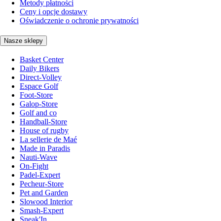
Metody płatności
Ceny i opcje dostawy
Oświadczenie o ochronie prywatności
Nasze sklepy
Basket Center
Daily Bikers
Direct-Volley
Espace Golf
Foot-Store
Galop-Store
Golf and co
Handball-Store
House of rugby
La sellerie de Maé
Made in Paradis
Nauti-Wave
On-Fight
Padel-Expert
Pecheur-Store
Pet and Garden
Slowood Interior
Smash-Expert
Sneak'In