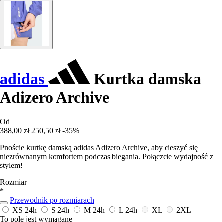
adidas
Kurtka damska
Adizero Archive
Od
388,00 zł
250,50 zł
-35%
Pnoście kurtkę damską adidas Adizero Archive, aby cieszyć się
niezrównanym komfortem podczas biegania. Połączcie wydajność z
stylem!
Rozmiar
*
Przewodnik po rozmiarach
XS
24h
S
24h
M
24h
L
24h
XL
2XL
To pole jest wymagane