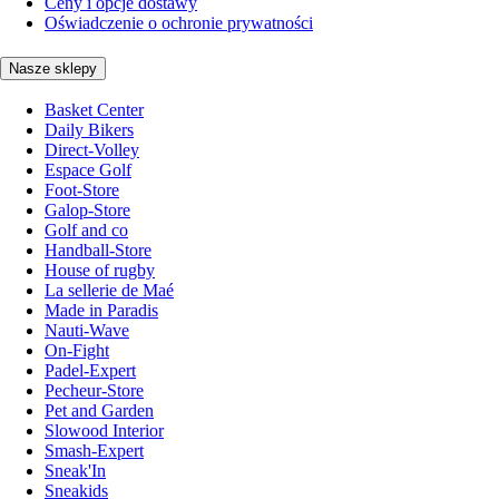
Ceny i opcje dostawy
Oświadczenie o ochronie prywatności
Nasze sklepy
Basket Center
Daily Bikers
Direct-Volley
Espace Golf
Foot-Store
Galop-Store
Golf and co
Handball-Store
House of rugby
La sellerie de Maé
Made in Paradis
Nauti-Wave
On-Fight
Padel-Expert
Pecheur-Store
Pet and Garden
Slowood Interior
Smash-Expert
Sneak'In
Sneakids