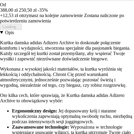
Od
388,00 zł
250,50 zł
-35%
+12,53 zł
otrzymasz na kolejne zamowienie
Zostana naliczone po
potwierdzeniu zamowienia
Loading...
Opis
Kurtka damska adidas Adizero Archive to doskonałe połączenie
komfortu i wydajności, stworzona specjalnie dla pasjonatek biegania.
Każdy szczegół tej kurtki został przemyślany, aby wspierać Twoje
wysiłki i zapewnić niezrównane doświadczenie biegowe.
Wykonana z wysokiej jakości materiałów, ta kurtka wyróżnia się
lekkością i oddychalnością. Chroni Cię przed warunkami
atmosferycznymi, jednocześnie pozwalając pozostać świeżą i
wygodną, niezależnie od tego, czy biegasz, czy robisz rozgrzewkę.
Oto kilka cech, które sprawiają, że Kurtka damska adidas Adizero
Archive to obowiązkowy wybór:
Ergonomiczny design:
Jej dopasowany krój i staranne
wykończenia zapewniają optymalną swobodę ruchu, niezbędną
podczas intensywnych sesji joggingowych.
Zaawansowane technologie:
Wyposażona w technologie
wspierające usuwanie wilgoci, ta kurtka utrzymuje Twoje ciało