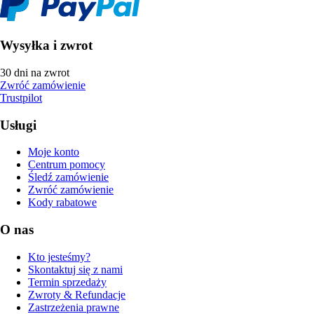
Wysyłka i zwrot
30 dni na zwrot
Zwróć zamówienie
Trustpilot
Usługi
Moje konto
Centrum pomocy
Śledź zamówienie
Zwróć zamówienie
Kody rabatowe
O nas
Kto jesteśmy?
Skontaktuj się z nami
Termin sprzedaży
Zwroty & Refundacje
Zastrzeżenia prawne