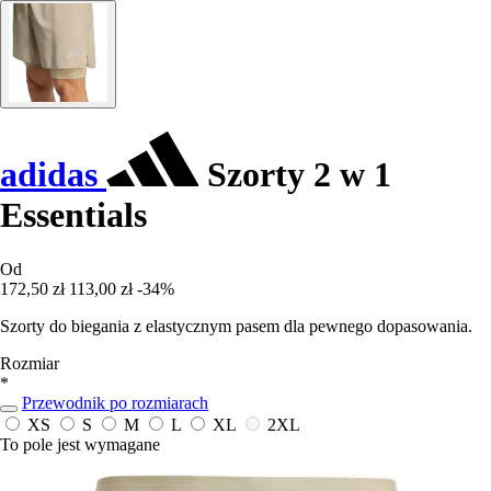
adidas
Szorty 2 w 1
Essentials
Od
172,50 zł
113,00 zł
-34%
Szorty do biegania z elastycznym pasem dla pewnego dopasowania.
Rozmiar
*
Przewodnik po rozmiarach
XS
S
M
L
XL
2XL
To pole jest wymagane