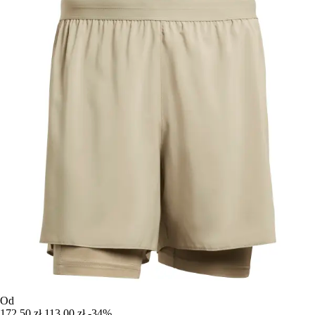
Od
172,50 zł
113,00 zł
-34%