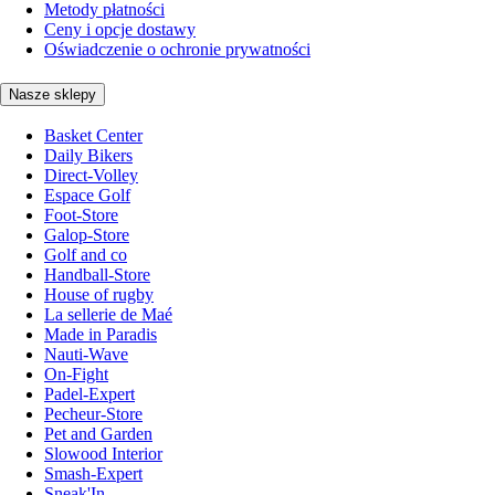
Metody płatności
Ceny i opcje dostawy
Oświadczenie o ochronie prywatności
Nasze sklepy
Basket Center
Daily Bikers
Direct-Volley
Espace Golf
Foot-Store
Galop-Store
Golf and co
Handball-Store
House of rugby
La sellerie de Maé
Made in Paradis
Nauti-Wave
On-Fight
Padel-Expert
Pecheur-Store
Pet and Garden
Slowood Interior
Smash-Expert
Sneak'In