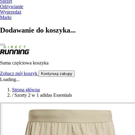
Sprzęt
Odżywianie
Wyprzedaż
Marki
Dodawanie do koszyka...
Suma częściowa koszyka
Zobacz mój koszyk
Kontynuuj zakupy
Loading...
Strona główna
/
Szorty 2 w 1 adidas Essentials