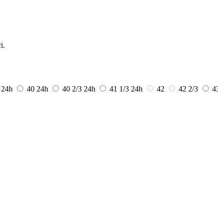
i.
3
24h
40
24h
40 2/3
24h
41 1/3
24h
42
42 2/3
4