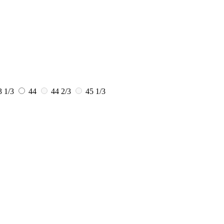
3 1/3
44
44 2/3
45 1/3