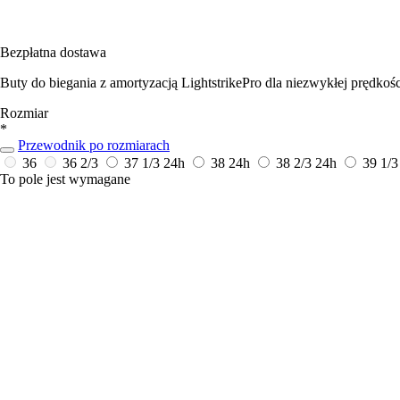
Bezpłatna dostawa
Buty do biegania z amortyzacją LightstrikePro dla niezwykłej prędkośc
Rozmiar
*
Przewodnik po rozmiarach
36
36 2/3
37 1/3
24h
38
24h
38 2/3
24h
39 1/
To pole jest wymagane