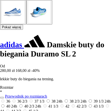
Pokaż więcej
adidas
Damskie buty do
biegania Duramo SL 2
Od
280,00 zł
168,00 zł
-40%
lekkie buty do biegania na trening.
Rozmiar
*
Przewodnik po rozmiarach
36
36 2/3
37 1/3
38
24h
38 2/3
24h
39 1/3
24h
40
24h
40 2/3
24h
41 1/3
42
42 2/3
43 1/3