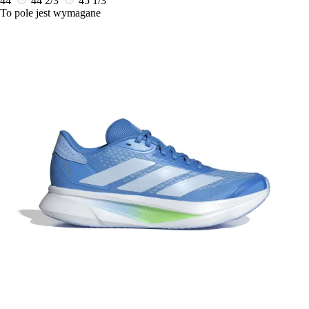
44
44 2/3
45 1/3
To pole jest wymagane