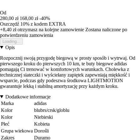
Od
280,00 zł
168,00 zł
-40%
Oszczędź 10%
z kodem
EXTRA
+8,40 zł
otrzymasz na kolejne zamowienie
Zostana naliczone po
potwierdzeniu zamowienia
Loading...
Opis
Rozpocznij swoją przygodę biegową w prosty sposób i wytrwaj. Od
pierwszego kroku do pierwszych 10 km, te buty biegowe adidas
pomagają Ci trenować w komfortowych warunkach. Cholewka z
technicznej siateczki i wyściełany zapiętek zapewniają miękkość i
wsparcie, podczas gdy podeszwa środkowa LIGHTMOTION
gwarantuje lekką i stabilną amortyzację przy każdym kroku.
Dodatkowe informacje
Marka
adidas
Kolor
blubrs/crsk/globlu
Kolor
Niebieski
Płeć
Kobieta
Grupa wiekowa
Dorośli
Zakres
Duramo