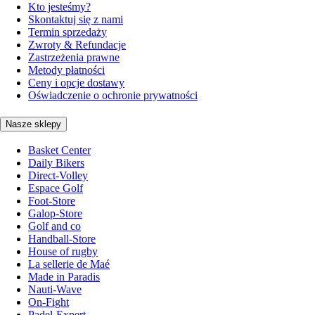
Kto jesteśmy?
Skontaktuj się z nami
Termin sprzedaży
Zwroty & Refundacje
Zastrzeżenia prawne
Metody płatności
Ceny i opcje dostawy
Oświadczenie o ochronie prywatności
Nasze sklepy
Basket Center
Daily Bikers
Direct-Volley
Espace Golf
Foot-Store
Galop-Store
Golf and co
Handball-Store
House of rugby
La sellerie de Maé
Made in Paradis
Nauti-Wave
On-Fight
Padel-Expert