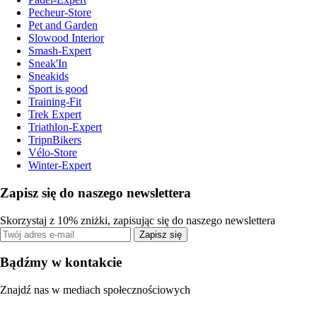
Pecheur-Store
Pet and Garden
Slowood Interior
Smash-Expert
Sneak'In
Sneakids
Sport is good
Training-Fit
Trek Expert
Triathlon-Expert
TripnBikers
Vélo-Store
Winter-Expert
Zapisz się do naszego newslettera
Skorzystaj z 10% zniżki, zapisując się do naszego newslettera
Zapisz się
Bądźmy w kontakcie
Znajdź nas w mediach społecznościowych