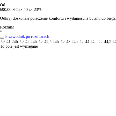
Od
690,00 zł
528,50 zł
-23%
Odkryj doskonałe połączenie komfortu i wydajności z butami do biega
Rozmiar
*
Przewodnik po rozmiarach
41
24h
42
24h
42,5
24h
43
24h
44
24h
44,5
2
To pole jest wymagane