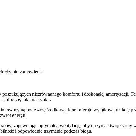
wierdzeniu zamowienia
y poszukujących niezrównanego komfortu i doskonałej amortyzacji. T
a drodze, jak i na szlaku.
innowacyjną podeszwę środkową, która oferuje wyjątkową reakcję pr
zwrot energii.
iałów, zapewniając optymalną wentylację, aby utrzymać twoje stopy w
bilność i odpowiednie trzymanie podczas biegu.