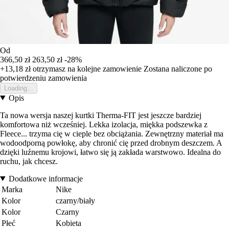
Od
366,50 zł
263,50 zł
-28%
+13,18 zł
otrzymasz na kolejne zamowienie
Zostana naliczone po
potwierdzeniu zamowienia
Loading...
Opis
Ta nowa wersja naszej kurtki Therma-FIT jest jeszcze bardziej
komfortowa niż wcześniej. Lekka izolacja, miękka podszewka z
Fleece... trzyma cię w cieple bez obciążania. Zewnętrzny materiał ma
wodoodporną powłokę, aby chronić cię przed drobnym deszczem. A
dzięki luźnemu krojowi, łatwo się ją zakłada warstwowo. Idealna do
ruchu, jak chcesz.
Dodatkowe informacje
Marka
Nike
Kolor
czarny/biały
Kolor
Czarny
Płeć
Kobieta