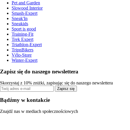
Pet and Garden
Slowood Interior
Smash-Expert
Sneak'In
Sneakids
Sport is good
Training-Fit
Trek Expert
Triathlon-Expert
TripnBikers
Vélo-Store
Winter-Expert
Zapisz się do naszego newslettera
Skorzystaj z 10% zniżki, zapisując się do naszego newslettera
Zapisz się
Bądźmy w kontakcie
Znajdź nas w mediach społecznościowych