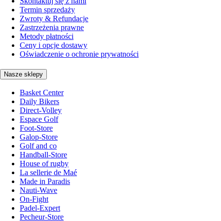
Skontaktuj się z nami
Termin sprzedaży
Zwroty & Refundacje
Zastrzeżenia prawne
Metody płatności
Ceny i opcje dostawy
Oświadczenie o ochronie prywatności
Nasze sklepy
Basket Center
Daily Bikers
Direct-Volley
Espace Golf
Foot-Store
Galop-Store
Golf and co
Handball-Store
House of rugby
La sellerie de Maé
Made in Paradis
Nauti-Wave
On-Fight
Padel-Expert
Pecheur-Store