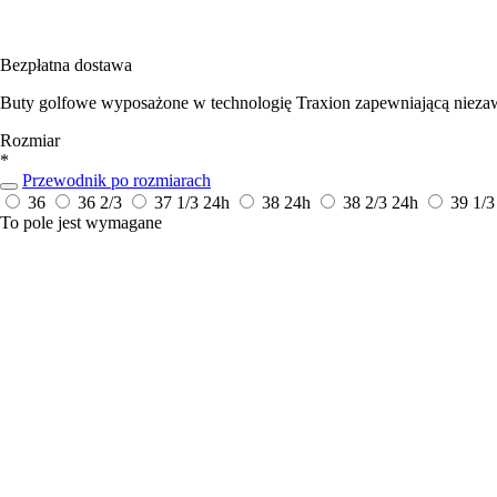
Bezpłatna dostawa
Buty golfowe wyposażone w technologię Traxion zapewniającą nieza
Rozmiar
*
Przewodnik po rozmiarach
36
36 2/3
37 1/3
24h
38
24h
38 2/3
24h
39 1/
To pole jest wymagane