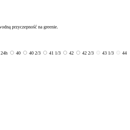
wodną przyczepność na greenie.
3
24h
40
40 2/3
41 1/3
42
42 2/3
43 1/3
44