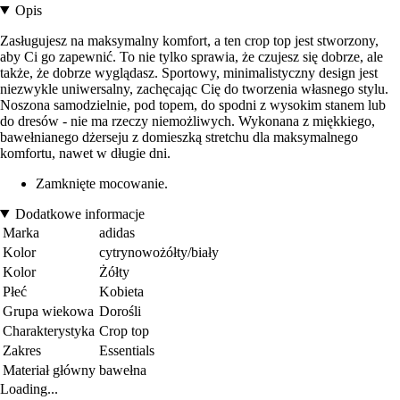
Opis
Zasługujesz na maksymalny komfort, a ten crop top jest stworzony,
aby Ci go zapewnić. To nie tylko sprawia, że czujesz się dobrze, ale
także, że dobrze wyglądasz. Sportowy, minimalistyczny design jest
niezwykle uniwersalny, zachęcając Cię do tworzenia własnego stylu.
Noszona samodzielnie, pod topem, do spodni z wysokim stanem lub
do dresów - nie ma rzeczy niemożliwych. Wykonana z miękkiego,
bawełnianego dżerseju z domieszką stretchu dla maksymalnego
komfortu, nawet w długie dni.
Zamknięte mocowanie.
Dodatkowe informacje
Marka
adidas
Kolor
cytrynowożółty/biały
Kolor
Żółty
Płeć
Kobieta
Grupa wiekowa
Dorośli
Charakterystyka
Crop top
Zakres
Essentials
Materiał główny
bawełna
Loading...