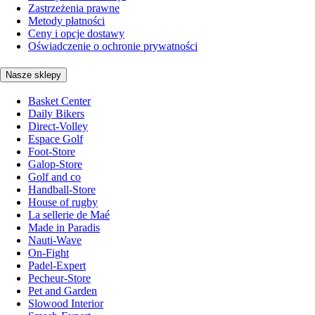
Zastrzeżenia prawne
Metody płatności
Ceny i opcje dostawy
Oświadczenie o ochronie prywatności
Nasze sklepy
Basket Center
Daily Bikers
Direct-Volley
Espace Golf
Foot-Store
Galop-Store
Golf and co
Handball-Store
House of rugby
La sellerie de Maé
Made in Paradis
Nauti-Wave
On-Fight
Padel-Expert
Pecheur-Store
Pet and Garden
Slowood Interior