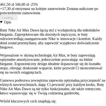
461,50 zł
346,00 zł
-25%
+17,30 zł
otrzymasz na kolejne zamowienie
Zostana naliczone po
potwierdzeniu zamowienia
Loading...
Opis
Buty Nike Air Max Dawn łączą styl z wydajnością dla miłośników
biegania. Zaprojektowane dla dorosłych mężczyzn, te buty
odzwierciedlają zaangażowanie Nike w innowacje i komfort. Każdy
detal został przemyślany, aby zapewnić wyjątkowe doświadczenie
biegowe.
Wyposażone w słynną technologię Air Max, te buty zapewniają
optymalne amortyzowanie, jednocześnie pozwalając na lekkie
bieganie. Ergonomiczny design idealnie dopasowuje się do kształtu
stopy, oferując doskonałe wsparcie, które pozwoli Ci skoncentrować
się na swoich osiągnięciach.
Gumowa podeszwa zewnętrzna zapewnia optymalną przyczepność na
różnych nawierzchniach, dając Ci pewność przy każdym kroku. Buty
Nike Air Max Dawn są nie tylko funkcjonalne, ale także estetyczne,
łatwo wpasowując się w Twoją codzienną garderobę.
Wśród kluczowych cech znajdują się: