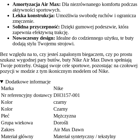
Amortyzacja Air Max:
Dla niezrównanego komfortu podczas
aktywności sportowych.
Lekka konstrukcja:
Umożliwia swobodę ruchów i ogranicza
zmęczenie.
Solidna przyczepność:
Dzięki gumowej podeszwie, która
zapewnia efektywną trakcję.
Nowoczesny design:
Idealne do codziennego użytku, te buty
dodają stylu Twojemu strojowi.
Bez względu na to, czy jesteś zapalonym biegaczem, czy po prostu
szukasz wygodnej pary butów, buty Nike Air Max Dawn spełniają
Twoje potrzeby. Osiągaj swoje cele sportowe, pozostając na czołowej
pozycji w modzie z tym ikonicznym modelem od Nike.
Dodatkowe informacje
Marka
Nike
Nr referencyjny dostawcy
DH3157-001
Kolor
czarny
Kolor
Czarny
Płeć
Mężczyzna
Grupa wiekowa
Dorośli
Zakres
Air Max Dawn
Materiał główny
Materiał syntetyczny / tekstylny