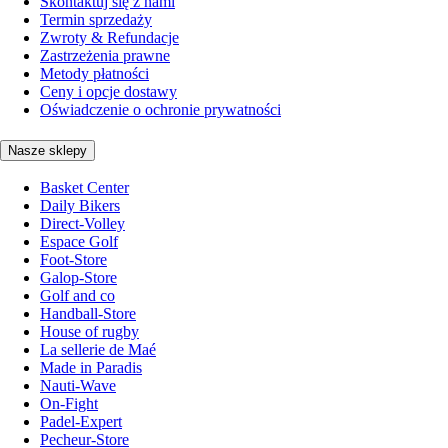
Skontaktuj się z nami
Termin sprzedaży
Zwroty & Refundacje
Zastrzeżenia prawne
Metody płatności
Ceny i opcje dostawy
Oświadczenie o ochronie prywatności
Nasze sklepy
Basket Center
Daily Bikers
Direct-Volley
Espace Golf
Foot-Store
Galop-Store
Golf and co
Handball-Store
House of rugby
La sellerie de Maé
Made in Paradis
Nauti-Wave
On-Fight
Padel-Expert
Pecheur-Store