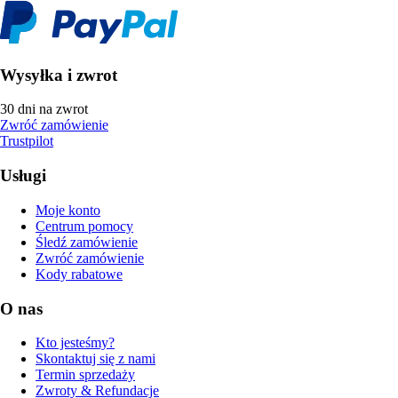
Wysyłka i zwrot
30 dni na zwrot
Zwróć zamówienie
Trustpilot
Usługi
Moje konto
Centrum pomocy
Śledź zamówienie
Zwróć zamówienie
Kody rabatowe
O nas
Kto jesteśmy?
Skontaktuj się z nami
Termin sprzedaży
Zwroty & Refundacje