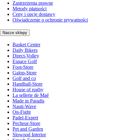
Zastrzeżenia prawne
Metody płatności
Ceny i opcje dostawy
Oświadczenie o ochronie prywatności
Nasze sklepy
Basket Center
Daily Bikers
Direct-Volley
Espace Golf
Foot-Store
Galop-Store
Golf and co
Handball-Store
House of rugby
La sellerie de Maé
Made in Paradis
Nauti-Wave
On-Fight
Padel-Expert
Pecheur-Store
Pet and Garden
Slowood Interior