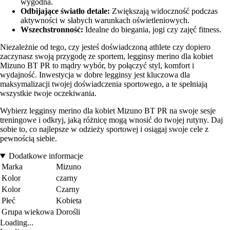
wygodna.
Odbijające światło detale:
Zwiększają widoczność podczas
aktywności w słabych warunkach oświetleniowych.
Wszechstronność:
Idealne do biegania, jogi czy zajęć fitness.
Niezależnie od tego, czy jesteś doświadczoną athlete czy dopiero
zaczynasz swoją przygodę ze sportem, legginsy merino dla kobiet
Mizuno BT PR to mądry wybór, by połączyć styl, komfort i
wydajność. Inwestycja w dobre legginsy jest kluczowa dla
maksymalizacji twojej doświadczenia sportowego, a te spełniają
wszystkie twoje oczekiwania.
Wybierz legginsy merino dla kobiet Mizuno BT PR na swoje sesje
treningowe i odkryj, jaką różnicę mogą wnosić do twojej rutyny. Daj
sobie to, co najlepsze w odzieży sportowej i osiągaj swoje cele z
pewnością siebie.
Dodatkowe informacje
Marka
Mizuno
Kolor
czarny
Kolor
Czarny
Płeć
Kobieta
Grupa wiekowa
Dorośli
Loading...