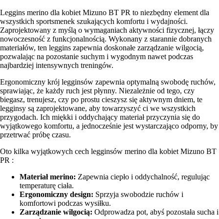
Leggins merino dla kobiet Mizuno BT PR to niezbędny element dla
wszystkich sportsmenek szukających komfortu i wydajności.
Zaprojektowany z myślą o wymaganiach aktywności fizycznej, łączy
nowoczesność z funkcjonalnością. Wykonany z starannie dobranych
materiałów, ten leggins zapewnia doskonałe zarządzanie wilgocią,
pozwalając na pozostanie suchym i wygodnym nawet podczas
najbardziej intensywnych treningów.
Ergonomiczny krój legginsów zapewnia optymalną swobodę ruchów,
sprawiając, że każdy ruch jest płynny. Niezależnie od tego, czy
biegasz, trenujesz, czy po prostu cieszysz się aktywnym dniem, te
legginsy są zaprojektowane, aby towarzyszyć ci we wszystkich
przygodach. Ich miękki i oddychający materiał przyczynia się do
wyjątkowego komfortu, a jednocześnie jest wystarczająco odporny, by
przetrwać próbę czasu.
Oto kilka wyjątkowych cech legginsów merino dla kobiet Mizuno BT
PR :
Materiał merino:
Zapewnia ciepło i oddychalność, regulując
temperaturę ciała.
Ergonomiczny design:
Sprzyja swobodzie ruchów i
komfortowi podczas wysiłku.
Zarządzanie wilgocią:
Odprowadza pot, abyś pozostała sucha i