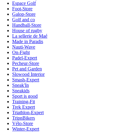
Espace Golf
Foot-Store
Galop-Store
Golf and co
Handball-Store
House of rugby
La sellerie de Maé
Made in Paradis
Nauti-Wave
On-Fight
Padel-Expert
Pecheur-Store
Pet and Garden
Slowood Interior
Smash-Expert
Sneak'In
Sneakids
Sport is good
Training-Fit
Trek Expert
Triathlon-Expert
TripnBikers
Vélo-Store
Winter-Expert