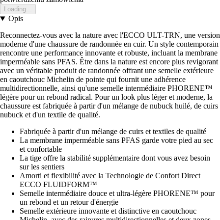
Loading...
Opis
Reconnectez-vous avec la nature avec l'ECCO ULT-TRN, une version
moderne d'une chaussure de randonnée en cuir. Un style contemporain
rencontre une performance innovante et robuste, incluant la membrane
imperméable sans PFAS. Être dans la nature est encore plus revigorant
avec un véritable produit de randonnée offrant une semelle extérieure
en caoutchouc Michelin de pointe qui fournit une adhérence
multidirectionnelle, ainsi qu'une semelle intermédiaire PHORENE™
légère pour un rebond radical. Pour un look plus léger et moderne, la
chaussure est fabriquée à partir d'un mélange de nubuck huilé, de cuirs
nubuck et d'un textile de qualité.
Fabriquée à partir d'un mélange de cuirs et textiles de qualité
La membrane imperméable sans PFAS garde votre pied au sec
et confortable
La tige offre la stabilité supplémentaire dont vous avez besoin
sur les sentiers
Amorti et flexibilité avec la Technologie de Confort Direct
ECCO FLUIDFORM™
Semelle intermédiaire douce et ultra-légère PHORENE™ pour
un rebond et un retour d'énergie
Semelle extérieure innovante et distinctive en caoutchouc
Michelin, avec des rainures multidirectionnelles et deux zones