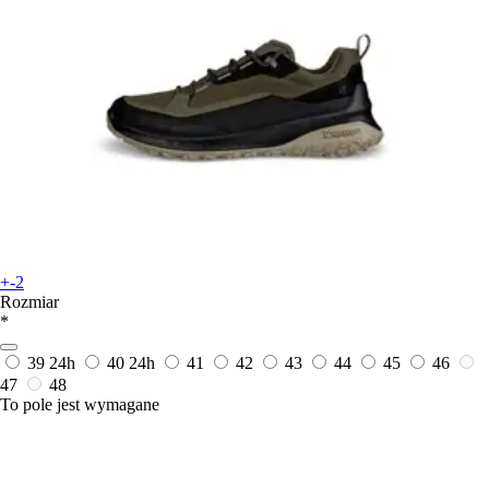
+-2
Rozmiar
*
39
24h
40
24h
41
42
43
44
45
46
47
48
To pole jest wymagane