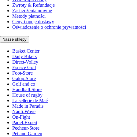
Zwroty & Refundacje
Zastrzeżenia prawne
Metody płatności
Ceny i opcje dostawy
Oświadczenie o ochronie prywatności
Nasze sklepy
Basket Center
Daily Bikers
Direct-Volley
Espace Golf
Foot-Store
Galop-Store
Golf and co
Handball-Store
House of rugby
La sellerie de Maé
Made in Paradis
Nauti-Wave
On-Fight
Padel-Expert
Pecheur-Store
Pet and Garden