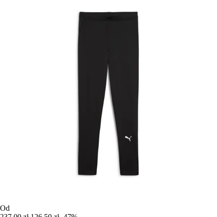
Od
237,00 zł
126,50 zł
-47%