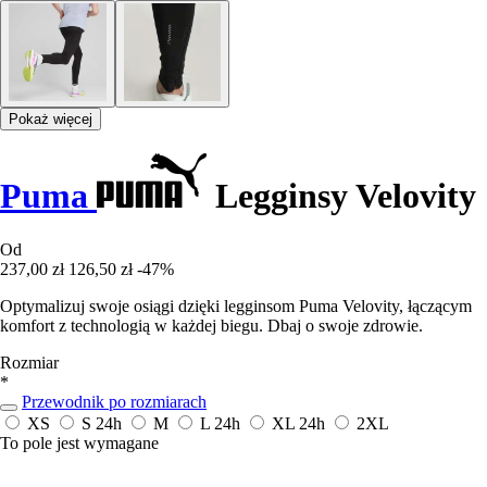
Pokaż więcej
Puma
Legginsy Velovity
Od
237,00 zł
126,50 zł
-47%
Optymalizuj swoje osiągi dzięki legginsom Puma Velovity, łączącym
komfort z technologią w każdej biegu. Dbaj o swoje zdrowie.
Rozmiar
*
Przewodnik po rozmiarach
XS
S
24h
M
L
24h
XL
24h
2XL
To pole jest wymagane