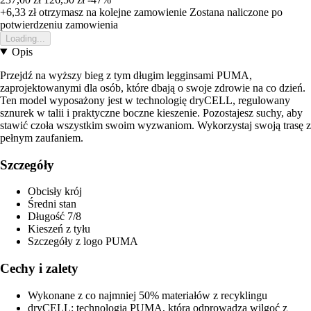
+6,33 zł
otrzymasz na kolejne zamowienie
Zostana naliczone po
potwierdzeniu zamowienia
Loading...
Opis
Przejdź na wyższy bieg z tym długim legginsami PUMA,
zaprojektowanymi dla osób, które dbają o swoje zdrowie na co dzień.
Ten model wyposażony jest w technologię dryCELL, regulowany
sznurek w talii i praktyczne boczne kieszenie. Pozostajesz suchy, aby
stawić czoła wszystkim swoim wyzwaniom. Wykorzystaj swoją trasę z
pełnym zaufaniem.
Szczegóły
Obcisły krój
Średni stan
Długość 7/8
Kieszeń z tyłu
Szczegóły z logo PUMA
Cechy i zalety
Wykonane z co najmniej 50% materiałów z recyklingu
dryCELL: technologia PUMA, która odprowadza wilgoć z