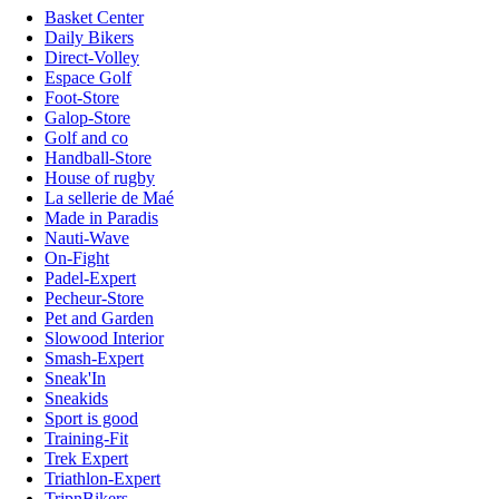
Basket Center
Daily Bikers
Direct-Volley
Espace Golf
Foot-Store
Galop-Store
Golf and co
Handball-Store
House of rugby
La sellerie de Maé
Made in Paradis
Nauti-Wave
On-Fight
Padel-Expert
Pecheur-Store
Pet and Garden
Slowood Interior
Smash-Expert
Sneak'In
Sneakids
Sport is good
Training-Fit
Trek Expert
Triathlon-Expert
TripnBikers