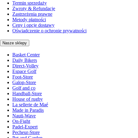
Termin sprzedaży
Zwroty & Refundacje
Zastrzeżenia prawne
Metody płatności
Ceny i opcje dostawy
Oświadczenie o ochronie prywatności
Nasze sklepy
Basket Center
Daily Bikers
Direct-Volley
Espace Golf
Foot-Store
Galop-Store
Golf and co
Handball-Store
House of rugby
La sellerie de Maé
Made in Paradis
Nauti-Wave
On-Fight
Padel-Expert
Pecheur-Store
Pet and Garden