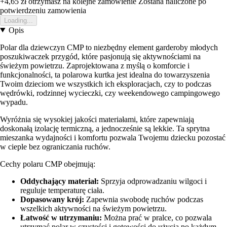
+4,65 zł
otrzymasz na kolejne zamowienie
Zostana naliczone po
potwierdzeniu zamowienia
Loading...
Opis
Polar dla dziewczyn CMP to niezbędny element garderoby młodych
poszukiwaczek przygód, które pasjonują się aktywnościami na
świeżym powietrzu. Zaprojektowana z myślą o komforcie i
funkcjonalności, ta polarowa kurtka jest idealna do towarzyszenia
Twoim dzieciom we wszystkich ich eksploracjach, czy to podczas
wędrówki, rodzinnej wycieczki, czy weekendowego campingowego
wypadu.
Wyróżnia się wysokiej jakości materiałami, które zapewniają
doskonałą izolację termiczną, a jednocześnie są lekkie. Ta sprytna
mieszanka wydajności i komfortu pozwala Twojemu dziecku pozostać
w cieple bez ograniczania ruchów.
Cechy polaru CMP obejmują:
Oddychający materiał:
Sprzyja odprowadzaniu wilgoci i
reguluje temperaturę ciała.
Dopasowany krój:
Zapewnia swobodę ruchów podczas
wszelkich aktywności na świeżym powietrzu.
Łatwość w utrzymaniu:
Można prać w pralce, co pozwala
utrzymać polar w czystości i gotowości do użycia po każdym