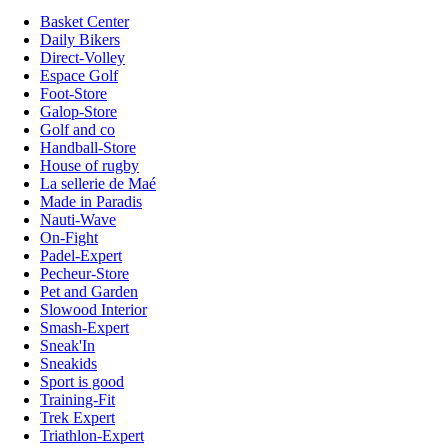
Basket Center
Daily Bikers
Direct-Volley
Espace Golf
Foot-Store
Galop-Store
Golf and co
Handball-Store
House of rugby
La sellerie de Maé
Made in Paradis
Nauti-Wave
On-Fight
Padel-Expert
Pecheur-Store
Pet and Garden
Slowood Interior
Smash-Expert
Sneak'In
Sneakids
Sport is good
Training-Fit
Trek Expert
Triathlon-Expert