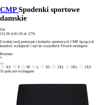
CMP
Spodenki sportowe
damskie
Od
111,50 zł
81,50 zł
-27%
Uwolnij swój potencjał z kolanów sportowych CMP, łączących
komfort, wydajność i styl do wszystkich Twoich treningów.
Rozmiar
*
XS
S
M
L
XL
2XL
3XL
2XS
To pole jest wymagane