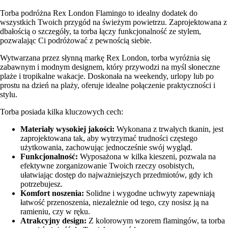
Torba podróżna Rex London Flamingo to idealny dodatek do
wszystkich Twoich przygód na świeżym powietrzu. Zaprojektowana z
dbałością o szczegóły, ta torba łączy funkcjonalność ze stylem,
pozwalając Ci podróżować z pewnością siebie.
Wytwarzana przez słynną markę Rex London, torba wyróżnia się
zabawnym i modnym designem, który przywodzi na myśl słoneczne
plaże i tropikalne wakacje. Doskonała na weekendy, urlopy lub po
prostu na dzień na plaży, oferuje idealne połączenie praktyczności i
stylu.
Torba posiada kilka kluczowych cech:
Materiały wysokiej jakości:
Wykonana z trwałych tkanin, jest
zaprojektowana tak, aby wytrzymać trudności częstego
użytkowania, zachowując jednocześnie swój wygląd.
Funkcjonalność:
Wyposażona w kilka kieszeni, pozwala na
efektywne zorganizowanie Twoich rzeczy osobistych,
ułatwiając dostęp do najważniejszych przedmiotów, gdy ich
potrzebujesz.
Komfort noszenia:
Solidne i wygodne uchwyty zapewniają
łatwość przenoszenia, niezależnie od tego, czy nosisz ją na
ramieniu, czy w ręku.
Atrakcyjny design:
Z kolorowym wzorem flamingów, ta torba