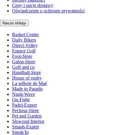
Ceny i opcje dostawy
Oświadczenie o ochronie prywatności
Nasze sklepy
Basket Center
Daily Bikers
Direct-Volley
Espace Golf
Foot-Store
Galop-Store
Golf and co
Handball-Store
House of rugby
La sellerie de Maé
Made in Paradis
Nauti-Wave
On-Fight
Padel-Expert
Pecheur-Store
Pet and Garden
Slowood Interior
Smash-Expert
Sneak'In