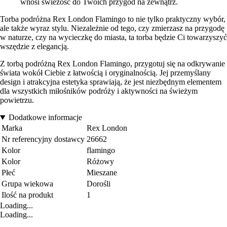
wnosi świeżość do Twoich przygód na zewnątrz.
Torba podróżna Rex London Flamingo to nie tylko praktyczny wybór,
ale także wyraz stylu. Niezależnie od tego, czy zmierzasz na przygodę
w naturze, czy na wycieczkę do miasta, ta torba będzie Ci towarzyszyć
wszędzie z elegancją.
Z torbą podróżną Rex London Flamingo, przygotuj się na odkrywanie
świata wokół Ciebie z łatwością i oryginalnością. Jej przemyślany
design i atrakcyjna estetyka sprawiają, że jest niezbędnym elementem
dla wszystkich miłośników podróży i aktywności na świeżym
powietrzu.
Dodatkowe informacje
Marka
Rex London
Nr referencyjny dostawcy
26662
Kolor
flamingo
Kolor
Różowy
Płeć
Mieszane
Grupa wiekowa
Dorośli
Ilość na produkt
1
Loading...
Loading...