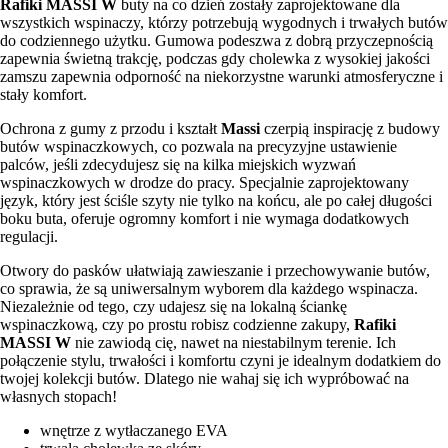
Rafiki MASSI W
buty na co dzień zostały zaprojektowane dla
wszystkich wspinaczy, którzy potrzebują wygodnych i trwałych butów
do codziennego użytku. Gumowa podeszwa z dobrą przyczepnością
zapewnia świetną trakcję, podczas gdy cholewka z wysokiej jakości
zamszu zapewnia odporność na niekorzystne warunki atmosferyczne i
stały komfort.
Ochrona z gumy z przodu i kształt
Massi
czerpią inspirację z budowy
butów wspinaczkowych, co pozwala na precyzyjne ustawienie
palców, jeśli zdecydujesz się na kilka miejskich wyzwań
wspinaczkowych w drodze do pracy. Specjalnie zaprojektowany
język, który jest ściśle szyty nie tylko na końcu, ale po całej długości
boku buta, oferuje ogromny komfort i nie wymaga dodatkowych
regulacji.
Otwory do pasków ułatwiają zawieszanie i przechowywanie butów,
co sprawia, że są uniwersalnym wyborem dla każdego wspinacza.
Niezależnie od tego, czy udajesz się na lokalną ściankę
wspinaczkową, czy po prostu robisz codzienne zakupy,
Rafiki
MASSI W
nie zawiodą cię, nawet na niestabilnym terenie. Ich
połączenie stylu, trwałości i komfortu czyni je idealnym dodatkiem do
twojej kolekcji butów. Dlatego nie wahaj się ich wypróbować na
własnych stopach!
wnętrze z wytłaczanego EVA