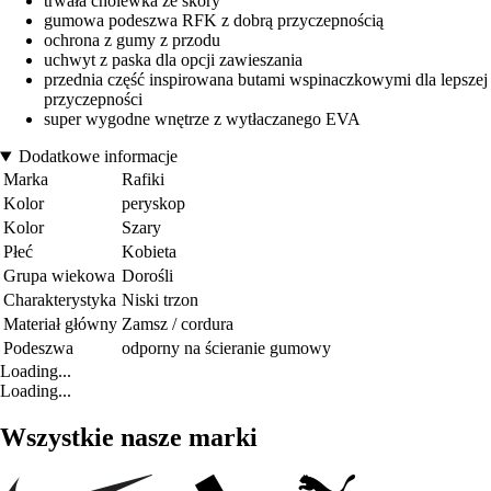
trwała cholewka ze skóry
gumowa podeszwa RFK z dobrą przyczepnością
ochrona z gumy z przodu
uchwyt z paska dla opcji zawieszania
przednia część inspirowana butami wspinaczkowymi dla lepszej
przyczepności
super wygodne wnętrze z wytłaczanego EVA
Dodatkowe informacje
Marka
Rafiki
Kolor
peryskop
Kolor
Szary
Płeć
Kobieta
Grupa wiekowa
Dorośli
Charakterystyka
Niski trzon
Materiał główny
Zamsz / cordura
Podeszwa
odporny na ścieranie gumowy
Loading...
Loading...
Wszystkie nasze marki