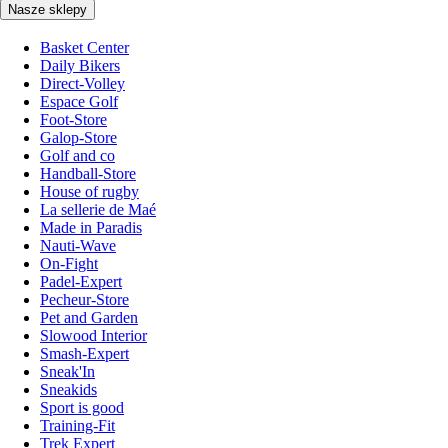
Nasze sklepy
Basket Center
Daily Bikers
Direct-Volley
Espace Golf
Foot-Store
Galop-Store
Golf and co
Handball-Store
House of rugby
La sellerie de Maé
Made in Paradis
Nauti-Wave
On-Fight
Padel-Expert
Pecheur-Store
Pet and Garden
Slowood Interior
Smash-Expert
Sneak'In
Sneakids
Sport is good
Training-Fit
Trek Expert